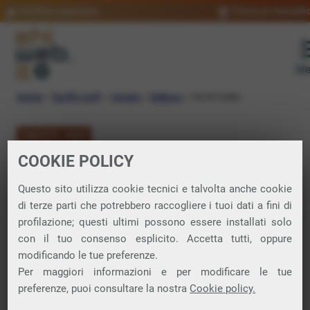
Verifica copertura
Trova un rivendit
Me
Home
»
Tariffe VoIP
»
Veneto
»
Belluno
»
Val di Zoldo
TARIFFE VOIP
COOKIE POLICY
VoIP Val di Zoldo
Questo sito utilizza cookie tecnici e talvolta anche cookie
di terze parti che potrebbero raccogliere i tuoi dati a fini di
Telefonia VoIP Val di Zoldo (Belluno):
profilazione; questi ultimi possono essere installati solo
con il tuo consenso esplicito. Accetta tutti, oppure
chiama qualsiasi numero di telefono e
modificando le tue preferenze.
risparmia con VivaVox.
Per maggiori informazioni e per modificare le tue
preferenze, puoi consultare la nostra
Cookie policy.
VivaVox è il nostro servizio di telefonia VoIP che