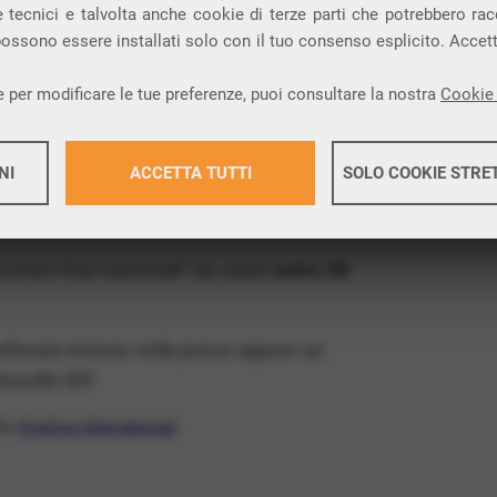
ia VoIP che permette di
telefonare via
 tecnici e talvolta anche cookie di terze parti che potrebbero racco
 possono essere installati solo con il tuo consenso esplicito. Accet
provincia di Belluno e nella tua città: Voltago
 per modificare le tue preferenze, puoi consultare la nostra
Cookie 
x Free
, un numero telefonico gratis della tua
NI
ACCETTA TUTTI
SOLO COOKIE STRE
 VoIP gratis e senza impegno
: basta avere
operatore.
Maggiori 
 numeri fissi nazionali* da usare
entro 30
Maggiori 
software incluso nella prova oppure un
ocollo SIP.
ffa
VivaVox International