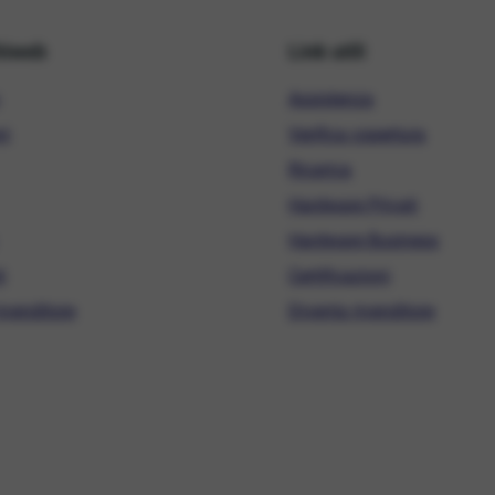
hiweb
Link utili
Assistenza
ni
Verifica copertura
Ricarica
Hardware Privati
Hardware Business
i
Certificazioni
ivenditore
Diventa rivenditore