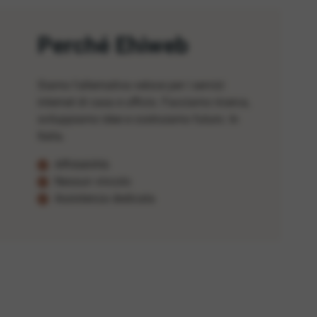
Perché Ehiweb
Siamo l'alternativa veloce per i servizi
internet di casa e ufficio. Facciamo ricerca,
sviluppiamo idee e costruiamo futuro. In
Italia.
Affidabilità
Nessun vincolo
Assistenza dedicata