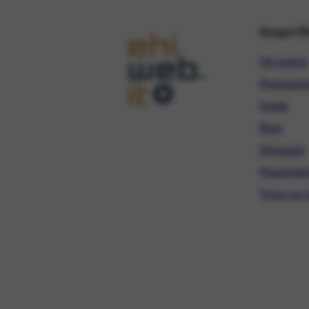
Scopri E
Chi siamo
Promozio
Guide
Blog
Glossario
Pagament
Trova un r