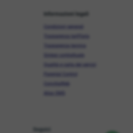
Informazioni legali
Condizioni generali
Trasparenza tariffaria
Trasparenza tecnica
Sintesi contrattuale
Qualità e carta dei servizi
Parental Control
ConciliaWeb
Alias SMS
Seguici