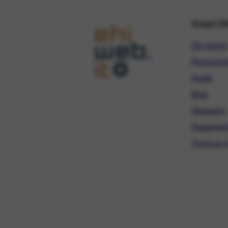
Scopri E
Chi siamo
Promozio
Guide
Blog
Glossario
Pagament
Trova un r