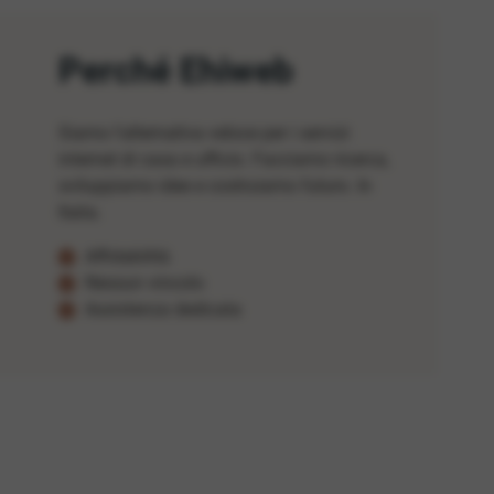
Perché Ehiweb
Siamo l'alternativa veloce per i servizi
internet di casa e ufficio. Facciamo ricerca,
sviluppiamo idee e costruiamo futuro. In
Italia.
Affidabilità
Nessun vincolo
Assistenza dedicata