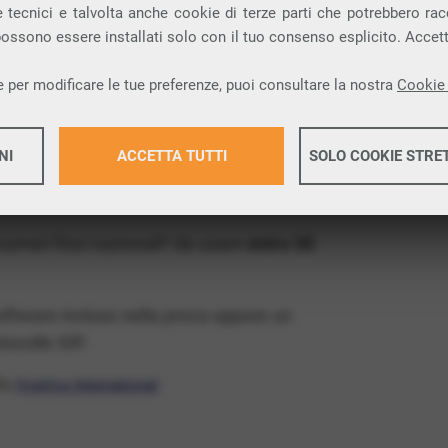
ia VoIP che permette di
telefonare via
 tecnici e talvolta anche cookie di terze parti che potrebbero racco
 possono essere installati solo con il tuo consenso esplicito. Accet
provincia di Treviso e nella tua città: San
 per modificare le tue preferenze, puoi consultare la nostra
Cookie 
x Free
, un numero telefonico gratis della tua
NI
ACCETTA TUTTI
SOLO COOKIE STRE
ovare il VoIP gratis e senza impegno
: basta
siasi operatore.
Maggiori 
 numeri fissi nazionali* da usare
entro 30
Maggiori 
software incluso nella prova oppure un
ocollo SIP.
ffa
VivaVox International