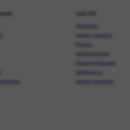
hiweb
Link utili
Assistenza
ni
Verifica copertura
Ricarica
Hardware Privati
Hardware Business
i
Certificazioni
ivenditore
Diventa rivenditore