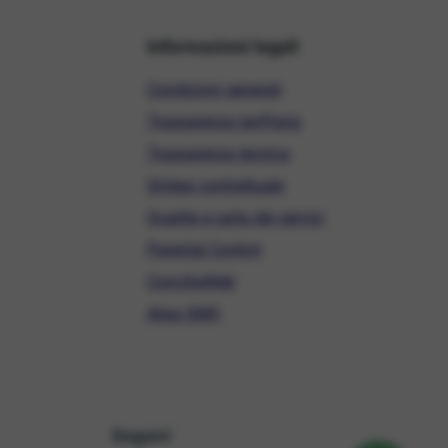
Informazioni legali
Condizioni generali
Trasparenza tariffaria
Trasparenza tecnica
Sintesi contrattuale
Qualità e carta dei servizi
Parental Control
ConciliaWeb
Alias SMS
Seguici