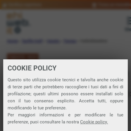
Verifica copertura
Trova un rivendit
Me
Home
»
Tariffe VoIP
»
Veneto
»
Treviso
»
Valdobbiadene
TARIFFE VOIP
COOKIE POLICY
VoIP Valdobbiadene
Questo sito utilizza cookie tecnici e talvolta anche cookie
di terze parti che potrebbero raccogliere i tuoi dati a fini di
Telefonia VoIP Valdobbiadene (Treviso)
profilazione; questi ultimi possono essere installati solo
con il tuo consenso esplicito. Accetta tutti, oppure
chiama qualsiasi numero di telefono e
modificando le tue preferenze.
risparmia con VivaVox.
Per maggiori informazioni e per modificare le tue
preferenze, puoi consultare la nostra
Cookie policy.
VivaVox è il nostro servizio di telefonia VoIP che