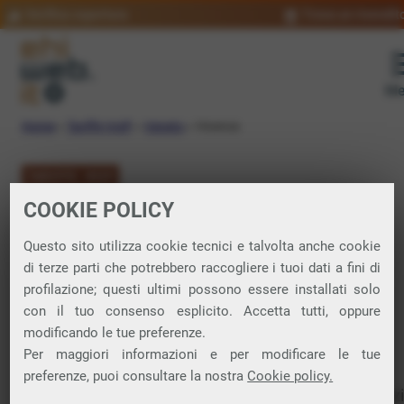
Verifica copertura
Trova un rivendit
Me
Home
»
Tariffe VoIP
»
Veneto
»
Vicenza
TARIFFE VOIP
COOKIE POLICY
VoIP Vicenza
Questo sito utilizza cookie tecnici e talvolta anche cookie
di terze parti che potrebbero raccogliere i tuoi dati a fini di
Telefonia VoIP a Vicenza e provincia:
profilazione; questi ultimi possono essere installati solo
con il tuo consenso esplicito. Accetta tutti, oppure
chiama e risparmia con VivaVox.
modificando le tue preferenze.
Per maggiori informazioni e per modificare le tue
VivaVox è il nostro servizio di telefonia VoIP per
preferenze, puoi consultare la nostra
Cookie policy.
telefonare via internet
e risparmiare moltissimo grazi