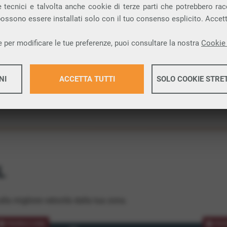
 tecnici e talvolta anche cookie di terze parti che potrebbero racco
ione.
 possono essere installati solo con il tuo consenso esplicito. Accet
 per modificare le tue preferenze, puoi consultare la nostra
Cookie 
NI
ACCETTA TUTTI
SOLO COOKIE STRE
Maggiori 
Maggiori 
L
lla migliore velocità dalla tua zona.
PROMOZIONE
PRO