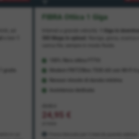
FIBRA Ottica 1 Giga
miti, ad
Internet a grande velocità:
1 Giga in downlo
ad
e ben
1
300 Mega in upload
. Naviga, gioca, scarica 
carica file, sempre in modo fluido.
100% fibra ottica FTTH
 gratis
Modem FRITZ!Box 7530 AX con Wi-Fi 6 g
Nessun vincolo di durata minima
Assistenza dedicata
29,95 €
24,95 €
al mese
ento in cui
Prezzo bloccato per 3 mesi da quando aderisci