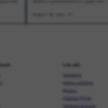
1 agosto 2026
all'offerta. In promozione fino al 31 agosto 2026
Scopri di più
hiweb
Link utili
Assistenza
ni
Verifica copertura
Ricarica
Hardware Privati
Hardware Business