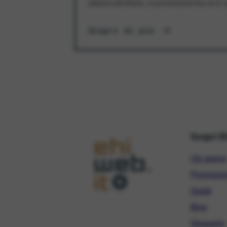
aderisci all'offerta. In promozione fino al 3
Scopri di più
Scopri E
Chi siamo
Promozio
Guide
Blog
Glossario