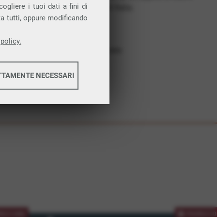
gliere i tuoi dati a fini di
costruiamo futuro. In Italia.
ta tutti, oppure modificando
Affidabilità
Nessun vincolo
policy.
Assistenza dedicata
TTAMENTE NECESSARI
informazioni
informazioni
MOZIONE
PROMOZIO