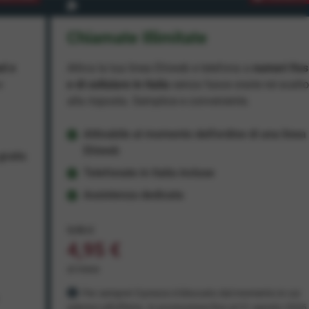
Chiamate Illimitate
ad e
Attiva la tua linea Ehiweb e telefona a
numeri fiss
e
e di cellulare in Italia
senza fasce orarie né scatt
alla risposta. Semplice e conveniente.
Attivabile al momento dell'ordine di una linea
Ehiweb
ratis
Telefonate in Italia incluse
Assistenza dedicata
9,95 €
4,95 €
al mese
Per sempre! Il prezzo è bloccato dal momento in cui
aderisci all'offerta. In promozione fino al 31 agosto 2026