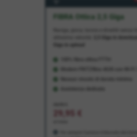
FIBRA Ottica 2,5 Giga
Naviga, gioca, lavora e divertiti senza li
altissima velocità:
2,5 Giga in downlo
Giga in upload
100% fibra ottica FTTH
Modem FRITZ!Box 4630 con Wi-Fi 7
Nessun vincolo di durata minima
Assistenza dedicata
34,95 €
29,95 €
al mese
Per sempre! Il prezzo è bloccato dal mom