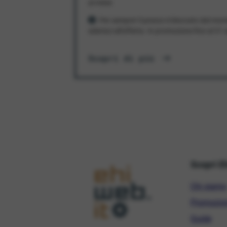
al mese
Per sempre! Il prezzo è bloccato dal mom
aderisci all'offerta. In promozione fino al 3
Scopri di più
Scopri E
Chi siamo
Promozio
Guide