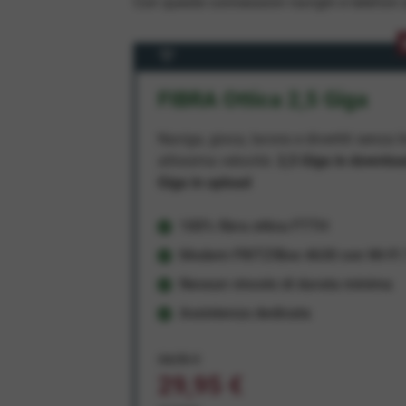
Con queste connessioni navighi e telefoni a
FIBRA Ottica 2,5 Giga
Naviga, gioca, lavora e divertiti senza li
altissima velocità:
2,5 Giga in downlo
Giga in upload
100% fibra ottica FTTH
Modem FRITZ!Box 4630 con Wi-Fi 7
Nessun vincolo di durata minima
Assistenza dedicata
34,95 €
29,95 €