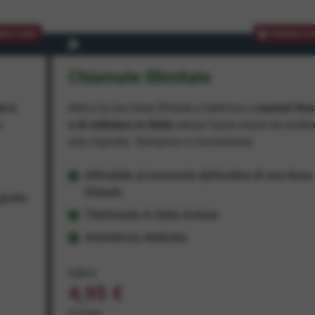
MOZIONE
PROMOZIO
Chiamate Illimitate
ad e
Attiva la tua linea Ehiweb e telefona a
numeri fiss
e
e di cellulare in Italia
senza fasce orarie né scatt
alla risposta. Semplice e conveniente.
Attivabile al momento dell'ordine di una linea
Ehiweb
ratis
Telefonate in Italia incluse
Assistenza dedicata
9,95 €
4,95 €
al mese