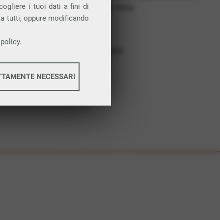
gliere i tuoi dati a fini di
costruiamo futuro. In Italia.
ta tutti, oppure modificando
Affidabilità
Nessun vincolo
policy.
Assistenza dedicata
TTAMENTE NECESSARI
informazioni
informazioni