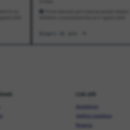
al mese
ento in cui
Prezzo bloccato per 3 mesi da quando aderisci
1 agosto 2026
all'offerta. In promozione fino al 31 agosto 2026
Scopri di più
hiweb
Link utili
Assistenza
ni
Verifica copertura
Ricarica