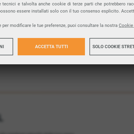
 tecnici e talvolta anche cookie di terze parti che potrebbero racco
 una connessione internet FIBRA nella città di
 possono essere installati solo con il tuo consenso esplicito. Accet
 per modificare le tue preferenze, puoi consultare la nostra
Cookie 
ione.
NI
ACCETTA TUTTI
SOLO COOKIE STRE
Maggiori 
Maggiori 
L