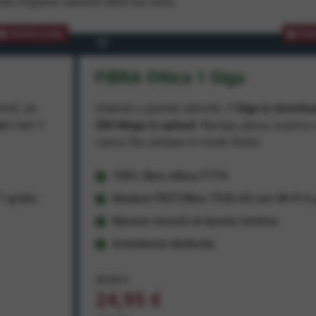
lla migliore velocità dalla tua zona.
PROMOZIONE
PRO
FIBRA Ottica 1 Giga
miti, ad
Internet a grande velocità:
1 Giga in downlo
ad
e ben
1
300 Mega in upload
. Naviga, gioca, scarica 
carica file, sempre in modo fluido.
100% fibra ottica FTTH
 gratis
Modem FRITZ!Box 7530 AX con Wi-Fi 6 g
Nessun vincolo di durata minima
Assistenza dedicata
29,95 €
24,95 €