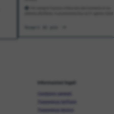
Per sempre! Il prezzo è bloccato dal momento in cui
aderisci all'offerta. In promozione fino al 31 agosto 2026
Scopri di più
Informazioni legali
Condizioni generali
Trasparenza tariffaria
Trasparenza tecnica