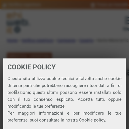
Verifica copertura
Trova un rivendit
Me
Home
»
Verifica copertura
»
Campania
»
Caserta
»
Santa Maria la F
VERIFICA COPERTURA
COOKIE POLICY
FIBRA a Santa Mari
Questo sito utilizza cookie tecnici e talvolta anche cookie
la Fossa
di terze parti che potrebbero raccogliere i tuoi dati a fini di
profilazione; questi ultimi possono essere installati solo
con il tuo consenso esplicito. Accetta tutti, oppure
Verifica la copertura di Fibra Ottica nel
modificando le tue preferenze.
Per maggiori informazioni e per modificare le tue
comune di Santa Maria la Fossa
preferenze, puoi consultare la nostra
Cookie policy.