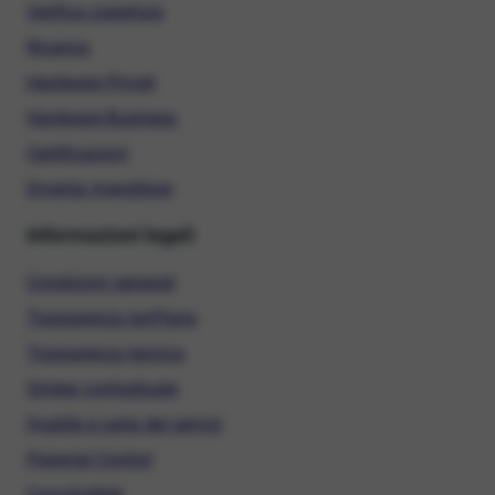
Verifica copertura
Ricarica
Hardware Privati
Hardware Business
Certificazioni
Diventa rivenditore
Informazioni legali
Condizioni generali
Trasparenza tariffaria
Trasparenza tecnica
Sintesi contrattuale
Qualità e carta dei servizi
Parental Control
ConciliaWeb