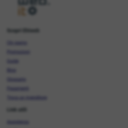
Scopri Ehiweb
Chi siamo
Promozioni
Guide
Blog
Glossario
Pagamenti
Trova un rivenditore
Link utili
Assistenza