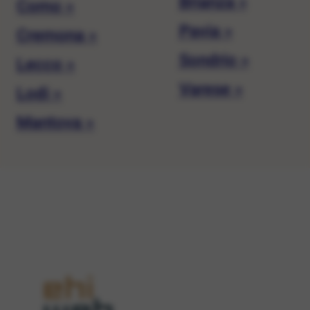
Brianza »
Como »
Pavia »
Cremona »
Sondrio »
Lecco »
Varese »
Lodi »
Mantova »