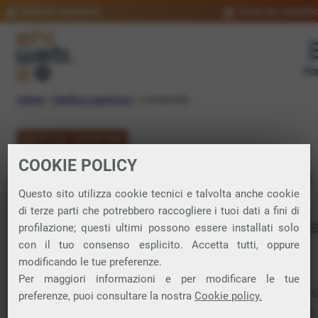
Verifica copertura
Trova un rivendit
Me
Home
»
Verifica copertura
»
Lombardia
VERIFICA COPERTURA
COOKIE POLICY
FIBRA in Lombardia
Questo sito utilizza cookie tecnici e talvolta anche cookie
di terze parti che potrebbero raccogliere i tuoi dati a fini di
Verifica la copertura di Fibra Ottica nell
profilazione; questi ultimi possono essere installati solo
con il tuo consenso esplicito. Accetta tutti, oppure
regione Lombardia
modificando le tue preferenze.
Per maggiori informazioni e per modificare le tue
Da questa pagina puoi verificare dove si può attivare
preferenze, puoi consultare la nostra
Cookie policy.
connessione internet FIBRA nella regione Lombardia.