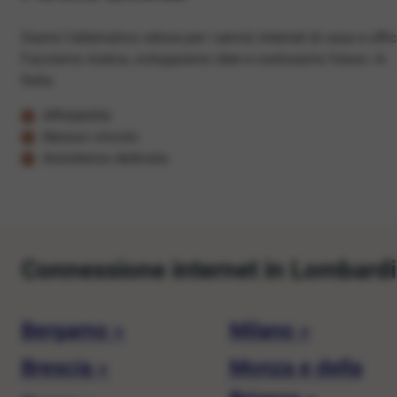
Siamo l'alternativa veloce per i servizi internet di casa e uffic
Facciamo ricerca, sviluppiamo idee e costruiamo futuro. In
Italia.
Affidabilità
Nessun vincolo
Assistenza dedicata
Connessione internet in Lombard
Bergamo »
Milano »
Brescia »
Monza e della