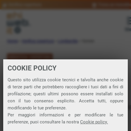
Verifica copertura
Trova un rivendit
Me
Home
»
Verifica copertura
»
Lombardia
»
Varese
VERIFICA COPERTURA
COOKIE POLICY
FIBRA a Varese e
Questo sito utilizza cookie tecnici e talvolta anche cookie
Provincia
di terze parti che potrebbero raccogliere i tuoi dati a fini di
profilazione; questi ultimi possono essere installati solo
con il tuo consenso esplicito. Accetta tutti, oppure
Verifica la copertura di Fibra Ottica nell
modificando le tue preferenze.
Per maggiori informazioni e per modificare le tue
provincia di Varese
preferenze, puoi consultare la nostra
Cookie policy.