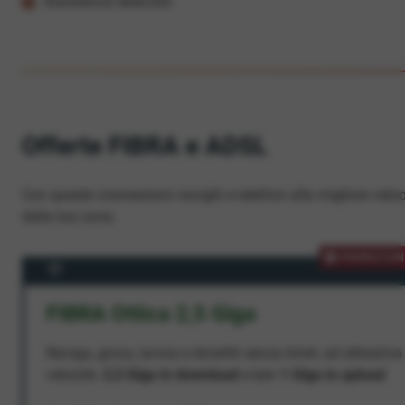
Assistenza dedicata
Offerte FIBRA e ADSL
Con queste connessioni navighi e telefoni alla migliore veloc
dalla tua zona.
PROMOZION
FIBRA Ottica 2,5 Giga
Naviga, gioca, lavora e divertiti senza limiti, ad altissima
velocità:
2,5 Giga in download
e ben
1 Giga in upload