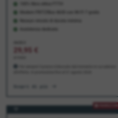
100% fibra ottica FTTH
Modem FRITZ!Box 4630 con Wi-Fi 7 gratis
Nessun vincolo di durata minima
Assistenza dedicata
34,95 €
29,95 €
al mese
Per sempre! Il prezzo è bloccato dal momento in cui aderisci
all'offerta. In promozione fino al 31 agosto 2026
Scopri di più
PROMOZION