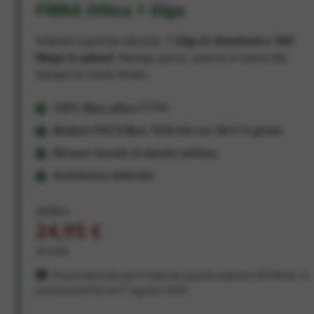
FIBRA Ottica 1 Giga
Internet a grande velocità:
1 Giga in download e 300
Mega in upload
. Naviga, gioca, scarica e carica file,
sempre in modo fluido.
100% fibra ottica FTTH
Modem FRITZ!Box 7530 AX con Wi-Fi 6 gratis
Nessun vincolo di durata minima
Assistenza dedicata
29,95 €
24,95 €
al mese
Prezzo bloccato per 3 mesi da quando aderisci all'offerta. In
promozione fino al 31 agosto 2026