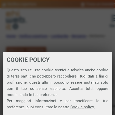
Verifica copertura
Trova un rivendit
Me
Home
»
Verifica copertura
»
Lombardia
»
Bergamo
»
Berbenno
VERIFICA COPERTURA
COOKIE POLICY
FIBRA a Berbenno
Questo sito utilizza cookie tecnici e talvolta anche cookie
di terze parti che potrebbero raccogliere i tuoi dati a fini di
Verifica la copertura di Fibra Ottica nel
profilazione; questi ultimi possono essere installati solo
con il tuo consenso esplicito. Accetta tutti, oppure
comune di Berbenno
modificando le tue preferenze.
Per maggiori informazioni e per modificare le tue
In questa pagina puoi verificare dove si può attivare 
preferenze, puoi consultare la nostra
Cookie policy.
connessione internet FIBRA nella città di Berbenno in