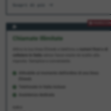
Scopri di più
PROMOZION
Chiamate Illimitate
Attiva la tua linea Ehiweb e telefona a
numeri fissi e di
cellulare in Italia
senza fasce orarie né scatto alla
risposta. Semplice e conveniente.
Attivabile al momento dell'ordine di una linea
Ehiweb
Telefonate in Italia incluse
Assistenza dedicata
9,95 €