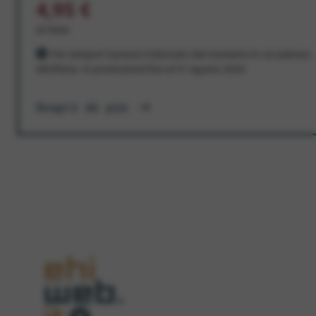
4,95 €
al mese
Per sempre! Il prezzo è bloccato dal momento in cui aderisci
all'offerta. In promozione fino al 31 agosto 2026
Scopri di più