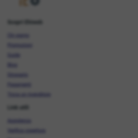
Scopri Ehiweb
Chi siamo
Promozioni
Guide
Blog
Glossario
Pagamenti
Trova un rivenditore
Link utili
Assistenza
Verifica copertura