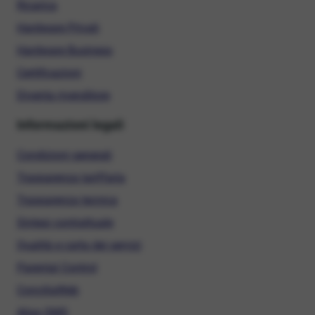
Ricarica
Hardware Privati
Hardware Business
Certificazioni
Diventa rivenditore
Informazioni legali
Condizioni generali
Trasparenza tariffaria
Trasparenza tecnica
Sintesi contrattuale
Qualità e carta dei servizi
Parental Control
ConciliaWeb
Alias SMS