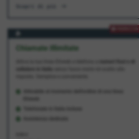
Scopri di più
PROMOZION
Chiamate Illimitate
Attiva la tua linea Ehiweb e telefona a
numeri fissi e di
cellulare in Italia
senza fasce orarie né scatto alla
risposta. Semplice e conveniente.
Attivabile al momento dell'ordine di una linea
Ehiweb
Telefonate in Italia incluse
Assistenza dedicata
9,95 €