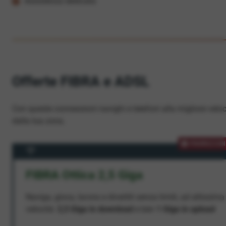
Assistenza dedicata
Offerte FIBRA e ADSL
Con queste connessioni navighi e telefoni alla migliore veloc
dalla tua zona.
PROMOZION
FIBRA Ottica 2,5 Giga
Naviga, gioca, lavora e divertiti senza limiti, ad altissima
velocità:
2,5 Giga in download
e ben
1 Giga in upload