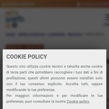
Verifica copertura
Trova un rivendit
Me
Home
»
Verifica copertura
»
Lombardia
»
Bergamo
»
Valbondione
VERIFICA COPERTURA
COOKIE POLICY
FIBRA a Valbondion
Questo sito utilizza cookie tecnici e talvolta anche cookie
di terze parti che potrebbero raccogliere i tuoi dati a fini di
Verifica la copertura di Fibra Ottica nel
profilazione; questi ultimi possono essere installati solo
con il tuo consenso esplicito. Accetta tutti, oppure
comune di Valbondione
modificando le tue preferenze.
Per maggiori informazioni e per modificare le tue
In questa pagina puoi verificare dove si può attivare 
preferenze, puoi consultare la nostra
Cookie policy.
connessione internet FIBRA nella città di Valbondione