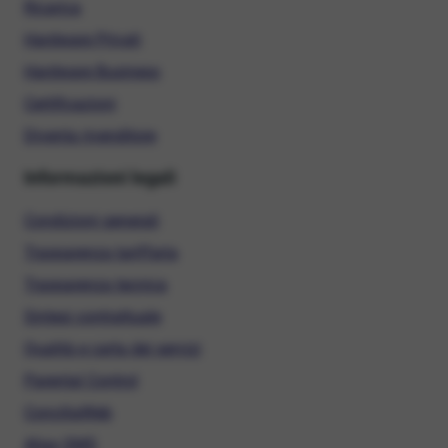
Ricarica
Hardware Privati
Hardware Business
Certificazioni
Diventa rivenditore
Informazioni legali
Condizioni generali
Trasparenza tariffaria
Trasparenza tecnica
Sintesi contrattuale
Qualità e carta dei servizi
Parental Control
ConciliaWeb
Alias SMS