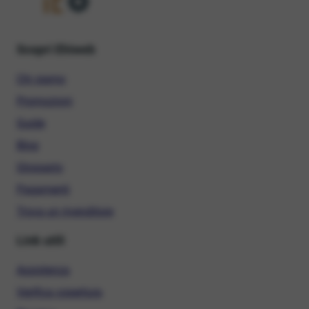
Scopri Ehiweb
Chi siamo
Promozioni
Guide
Blog
Glossario
Pagamenti
Trova un rivenditore
Link utili
Assistenza
Verifica copertura