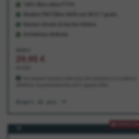
100% fibra ottica FTTH
Modem FRITZ!Box 4630 con Wi-Fi 7 gratis
Nessun vincolo di durata minima
Assistenza dedicata
34,95 €
29,95 €
al mese
Per sempre! Il prezzo è bloccato dal momento in cui aderisci
all'offerta. In promozione fino al 31 agosto 2026
Scopri di più
PROMOZION