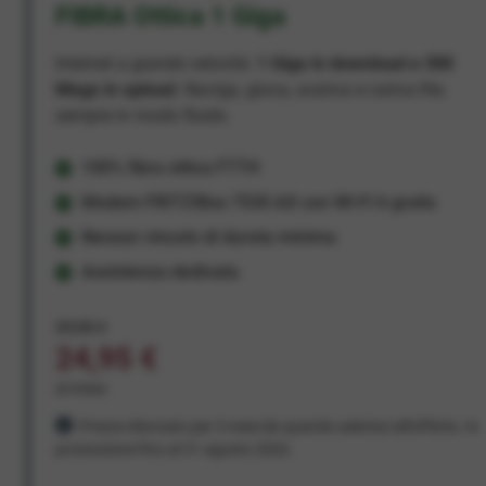
FIBRA Ottica 1 Giga
Internet a grande velocità:
1 Giga in download e 300
Mega in upload
. Naviga, gioca, scarica e carica file,
sempre in modo fluido.
100% fibra ottica FTTH
Modem FRITZ!Box 7530 AX con Wi-Fi 6 gratis
Nessun vincolo di durata minima
Assistenza dedicata
29,95 €
24,95 €
al mese
Prezzo bloccato per 3 mesi da quando aderisci all'offerta. In
promozione fino al 31 agosto 2026