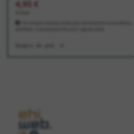
4,95 €
al mese
Per sempre! Il prezzo è bloccato dal momento in cui aderisci
all'offerta. In promozione fino al 31 agosto 2026
Scopri di più