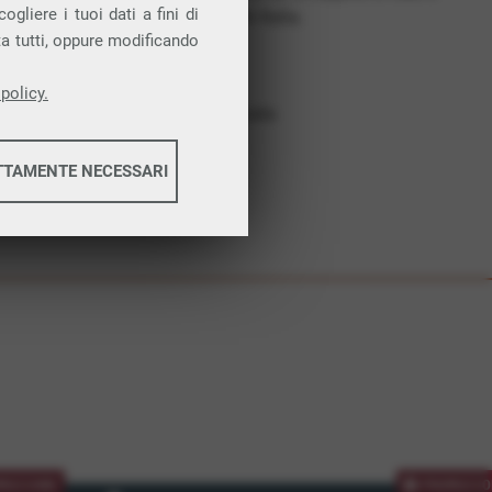
gliere i tuoi dati a fini di
costruiamo futuro. In Italia.
ta tutti, oppure modificando
Affidabilità
Nessun vincolo
policy.
Assistenza dedicata
TTAMENTE NECESSARI
informazioni
informazioni
MOZIONE
PROMOZIO