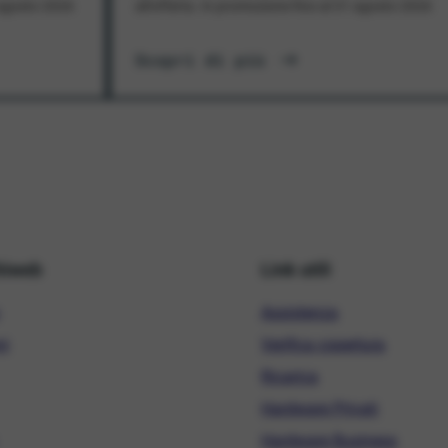
1 agosto 2026
all'offerta. In promozione fino al 31 agosto 2026
Scopri di più
hiweb
Link utili
Assistenza
ni
Verifica copertura
Ricarica
Hardware Privati
Hardware Business