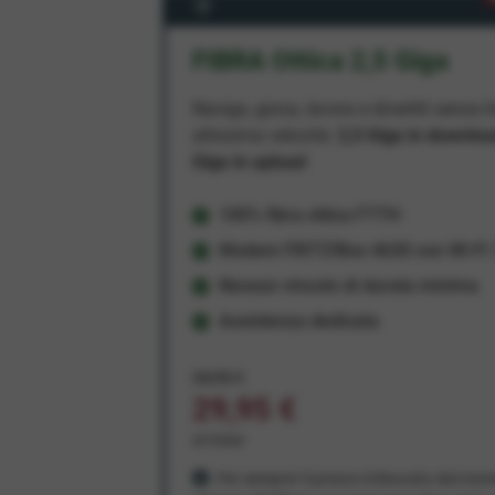
FIBRA Ottica 2,5 Giga
Naviga, gioca, lavora e divertiti senza li
altissima velocità:
2,5 Giga in downlo
Giga in upload
100% fibra ottica FTTH
Modem FRITZ!Box 4630 con Wi-Fi 7
Nessun vincolo di durata minima
Assistenza dedicata
34,95 €
29,95 €
al mese
Per sempre! Il prezzo è bloccato dal mom