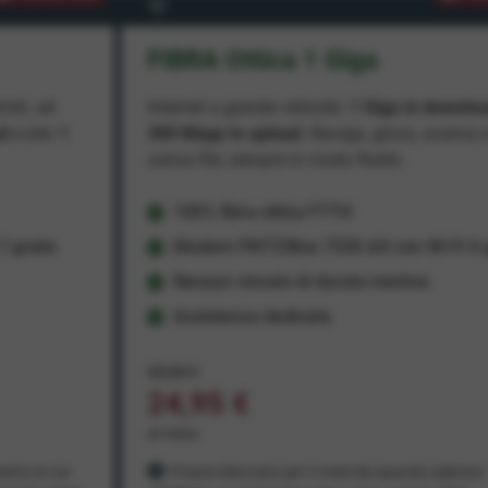
FIBRA Ottica 1 Giga
miti, ad
Internet a grande velocità:
1 Giga in downlo
ad
e ben
1
300 Mega in upload
. Naviga, gioca, scarica 
carica file, sempre in modo fluido.
100% fibra ottica FTTH
 gratis
Modem FRITZ!Box 7530 AX con Wi-Fi 6 g
Nessun vincolo di durata minima
Assistenza dedicata
29,95 €
24,95 €
al mese
ento in cui
Prezzo bloccato per 3 mesi da quando aderisci