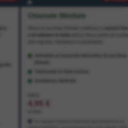
Chiamate Illimitate
ad e
Attiva la tua linea Ehiweb e telefona a
numeri fiss
e
e di cellulare in Italia
senza fasce orarie né scatt
alla risposta. Semplice e conveniente.
Attivabile al momento dell'ordine di una linea
Ehiweb
ratis
Telefonate in Italia incluse
Assistenza dedicata
9,95 €
4,95 €
al mese
Per sempre! Il prezzo è bloccato dal momento in cui
aderisci all'offerta. In promozione fino al 31 agosto 2026