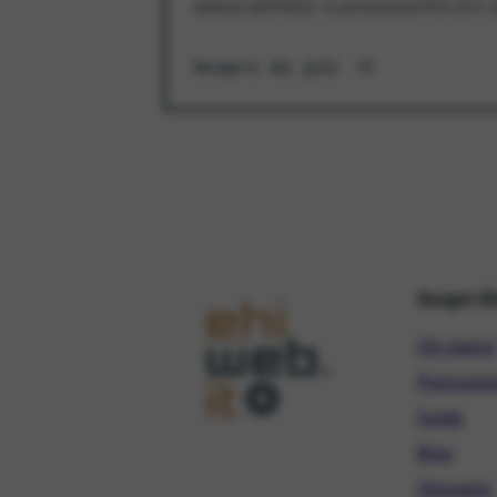
aderisci all'offerta. In promozione fino al 3
Scopri di più
Scopri E
Chi siamo
Promozio
Guide
Blog
Glossario