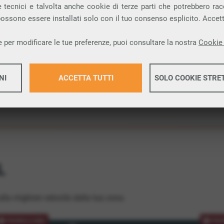
 tecnici e talvolta anche cookie di terze parti che potrebbero racco
ione.
 possono essere installati solo con il tuo consenso esplicito. Accet
 per modificare le tue preferenze, puoi consultare la nostra
Cookie 
NI
ACCETTA TUTTI
SOLO COOKIE STRE
Maggiori 
Maggiori 
L
lla migliore velocità dalla tua zona.
PROMOZIONE
PRO