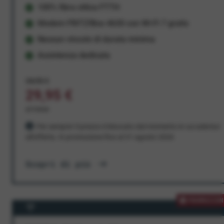
100% fibra ottica FTTH
Modem FRITZ!Box 4630 con Wi-Fi 7 gratis
Nessun vincolo di durata minima
Assistenza dedicata
34,95 €
29,95 €
al mese
Per sempre! Il prezzo è bloccato dal momento in cui aderisci
all'offerta. In promozione fino al 31 agosto 2026
Scopri di più
PROMOZION