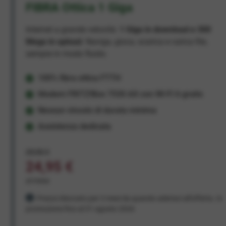
FIBRA Ottica 1 Giga
Internet a grande velocità:
1 Giga in download e 300
Mega in upload
. Naviga, gioca, scarica e carica file,
sempre in modo fluido.
100% fibra ottica FTTH
Modem FRITZ!Box 7530 AX con Wi-Fi 6 gratis
Nessun vincolo di durata minima
Assistenza dedicata
29,95 €
24,95 €
al mese
Prezzo bloccato per 3 mesi da quando aderisci all'offerta. In
promozione fino al 31 agosto 2026