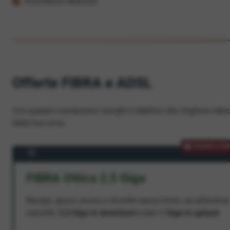
Assistenza dedicata
Offerte FIBRA e ADSL
Con queste connessioni navighi e telefoni alla migliore veloc
dalla tua zona.
PROMOZION
FIBRA Ottica 2,5 Giga
Naviga, gioca, lavora e divertiti senza limiti, ad altissima
velocità:
2,5 Giga in download
e ben
1 Giga in upload