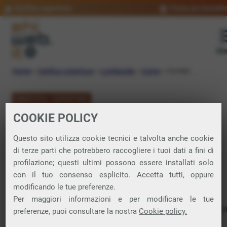
Verifica copertura
Trova un rivendit
Me
Home
»
Verifica copertura
»
Lombardia
»
Como
»
Corrido
VERIFICA COPERTURA
COOKIE POLICY
FIBRA a Corrido
Questo sito utilizza cookie tecnici e talvolta anche cookie
di terze parti che potrebbero raccogliere i tuoi dati a fini di
Verifica la copertura di Fibra Ottica nel
profilazione; questi ultimi possono essere installati solo
con il tuo consenso esplicito. Accetta tutti, oppure
comune di Corrido
modificando le tue preferenze.
Per maggiori informazioni e per modificare le tue
In questa pagina puoi verificare dove si può attivare 
preferenze, puoi consultare la nostra
Cookie policy.
connessione internet FIBRA nella città di Corrido in