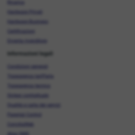
Ricarica
Hardware Privati
Hardware Business
Certificazioni
Diventa rivenditore
Informazioni legali
Condizioni generali
Trasparenza tariffaria
Trasparenza tecnica
Sintesi contrattuale
Qualità e carta dei servizi
Parental Control
ConciliaWeb
Alias SMS