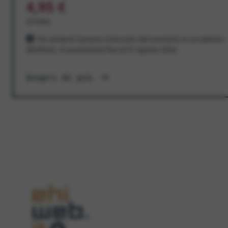
4,95 €
al mese
Per sempre! Il prezzo è bloccato dal momento in cui aderisci
all'offerta. In promozione fino al 31 agosto 2026
Scopri di più