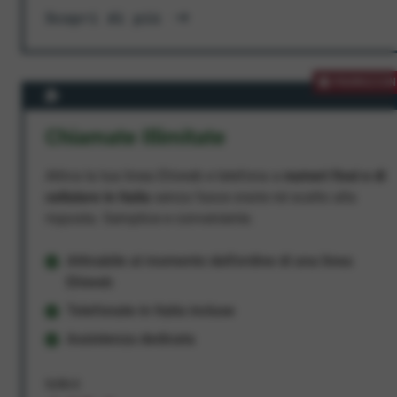
Scopri di più
PROMOZION
Chiamate Illimitate
Attiva la tua linea Ehiweb e telefona a
numeri fissi e di
cellulare in Italia
senza fasce orarie né scatto alla
risposta. Semplice e conveniente.
Attivabile al momento dell'ordine di una linea
Ehiweb
Telefonate in Italia incluse
Assistenza dedicata
9,95 €