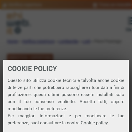
Verifica copertura
Trova un rivendit
Me
Home
»
Verifica copertura
»
Lombardia
»
Lodi
»
Pieve Fissiraga
VERIFICA COPERTURA
COOKIE POLICY
FIBRA a Pieve
Questo sito utilizza cookie tecnici e talvolta anche cookie
Fissiraga
di terze parti che potrebbero raccogliere i tuoi dati a fini di
profilazione; questi ultimi possono essere installati solo
con il tuo consenso esplicito. Accetta tutti, oppure
Verifica la copertura di Fibra Ottica nel
modificando le tue preferenze.
Per maggiori informazioni e per modificare le tue
comune di Pieve Fissiraga
preferenze, puoi consultare la nostra
Cookie policy.