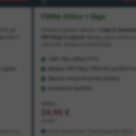
FIBRA Ottica 1 Giga
miti, ad
Internet a grande velocità:
1 Giga in downlo
ad
e ben
1
300 Mega in upload
. Naviga, gioca, scarica 
carica file, sempre in modo fluido.
100% fibra ottica FTTH
 gratis
Modem FRITZ!Box 7530 AX con Wi-Fi 6 g
Nessun vincolo di durata minima
Assistenza dedicata
29,95 €
24,95 €
al mese
ento in cui
Prezzo bloccato per 3 mesi da quando aderisci