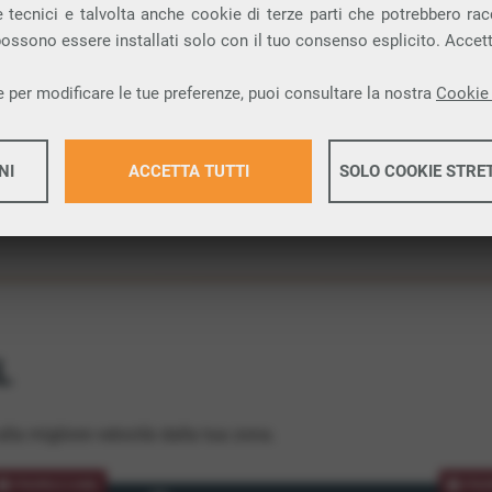
 tecnici e talvolta anche cookie di terze parti che potrebbero racco
ione.
 possono essere installati solo con il tuo consenso esplicito. Accet
 per modificare le tue preferenze, puoi consultare la nostra
Cookie 
NI
ACCETTA TUTTI
SOLO COOKIE STRE
Maggiori 
Maggiori 
L
lla migliore velocità dalla tua zona.
PROMOZIONE
PRO