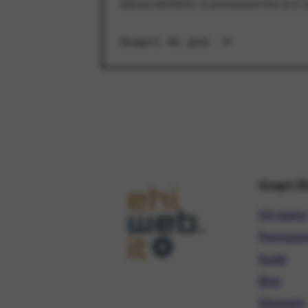
aderisci all'offerta. In promozione fino al 3
Scopri di più
Scopri E
Chi siamo
Promozio
Guide
Blog
Glossario