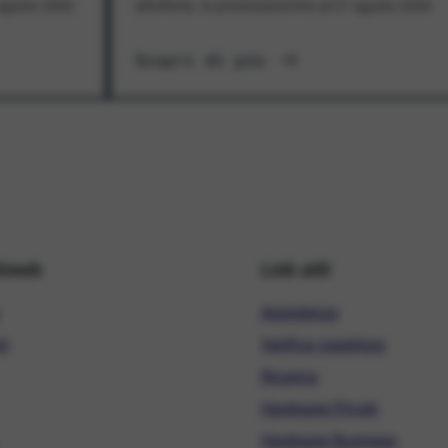
1 agosto 2026
all'offerta. In promozione fino al 31 agosto 2026
Scopri di più
hiweb
Link utili
Assistenza
ni
Verifica copertura
Ricarica
Hardware Privati
Hardware Business