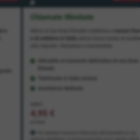
Chiamate Illimitate
ad e
Attiva la tua linea Ehiweb e telefona a
numeri fiss
e
e di cellulare in Italia
senza fasce orarie né scatt
alla risposta. Semplice e conveniente.
Attivabile al momento dell'ordine di una linea
Ehiweb
ratis
Telefonate in Italia incluse
Assistenza dedicata
9,95 €
4,95 €
al mese
Per sempre! Il prezzo è bloccato dal momento in cui
aderisci all'offerta. In promozione fino al 31 agosto 2026