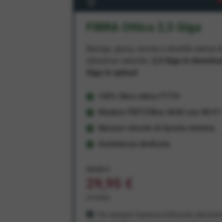
FIBRA Ottica 2,5 Giga
Naviga, gioca, lavora e divertiti senza li
altissima velocità:
2,5 Giga in downlo
Giga in upload
100% fibra ottica FTTH
Modem FRITZ!Box 4630 con Wi-Fi 7
Nessun vincolo di durata minima
Assistenza dedicata
34,95 €
29,95 €
al mese
Per sempre! Il prezzo è bloccato dal mom