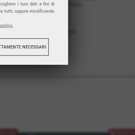
gliere i tuoi dati a fini di
costruiamo futuro. In Italia.
ta tutti, oppure modificando
Affidabilità
Nessun vincolo
policy.
Assistenza dedicata
TTAMENTE NECESSARI
informazioni
informazioni
MOZIONE
PROMOZIO