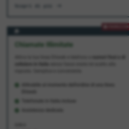
Scopri di più
PROMOZION
Chiamate Illimitate
Attiva la tua linea Ehiweb e telefona a
numeri fissi e di
cellulare in Italia
senza fasce orarie né scatto alla
risposta. Semplice e conveniente.
Attivabile al momento dell'ordine di una linea
Ehiweb
Telefonate in Italia incluse
Assistenza dedicata
9,95 €