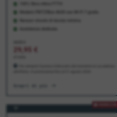
100% fibra ottica FTTH
Modem FRITZ!Box 4630 con Wi-Fi 7 gratis
Nessun vincolo di durata minima
Assistenza dedicata
34,95 €
29,95 €
al mese
Per sempre! Il prezzo è bloccato dal momento in cui aderisci
all'offerta. In promozione fino al 31 agosto 2026
Scopri di più
PROMOZION