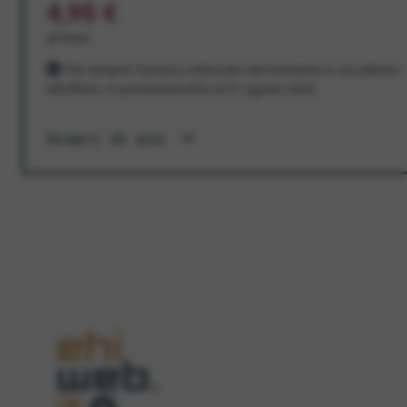
4,95 €
al mese
Per sempre! Il prezzo è bloccato dal momento in cui aderisci
all'offerta. In promozione fino al 31 agosto 2026
Scopri di più