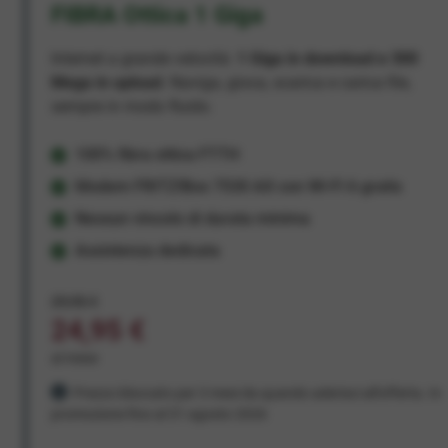
FIBRA Ottica 1 Giga
Internet a grande velocità:
1 Giga in download e 300
Mega in upload
. Naviga, gioca, scarica e carica file,
sempre in modo fluido.
100% fibra ottica FTTH
Modem FRITZ!Box 7530 AX con Wi-Fi 6 gratis
Nessun vincolo di durata minima
Assistenza dedicata
29,95 €
24,95 €
al mese
Prezzo bloccato per 3 mesi da quando aderisci all'offerta. In
promozione fino al 31 agosto 2026