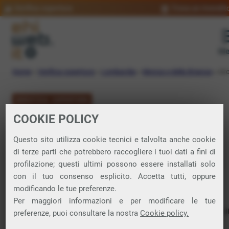
Verifica copertura
Trova un rivendit
Me
Home
»
Verifica copertura
»
Lombardia
»
Monza e della Brianza
»
Ar
VERIFICA COPERTURA
COOKIE POLICY
FIBRA a Arcore
Questo sito utilizza cookie tecnici e talvolta anche cookie
di terze parti che potrebbero raccogliere i tuoi dati a fini di
Verifica la copertura di Fibra Ottica nel
profilazione; questi ultimi possono essere installati solo
con il tuo consenso esplicito. Accetta tutti, oppure
comune di Arcore
modificando le tue preferenze.
Per maggiori informazioni e per modificare le tue
In questa pagina puoi verificare dove si può attivare 
preferenze, puoi consultare la nostra
Cookie policy.
connessione internet FIBRA nella città di Arcore in