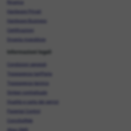
Ricarica
Hardware Privati
Hardware Business
Certificazioni
Diventa rivenditore
Informazioni legali
Condizioni generali
Trasparenza tariffaria
Trasparenza tecnica
Sintesi contrattuale
Qualità e carta dei servizi
Parental Control
ConciliaWeb
Alias SMS