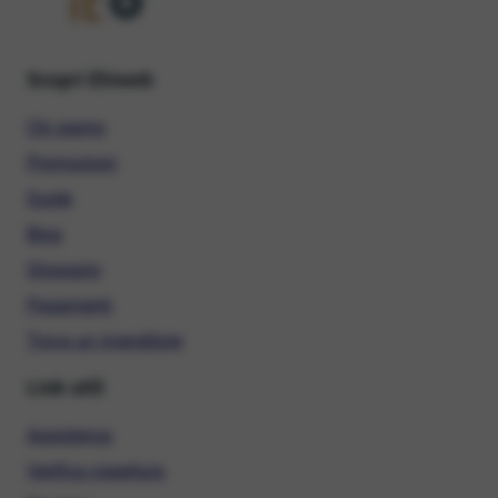
Scopri Ehiweb
Chi siamo
Promozioni
Guide
Blog
Glossario
Pagamenti
Trova un rivenditore
Link utili
Assistenza
Verifica copertura