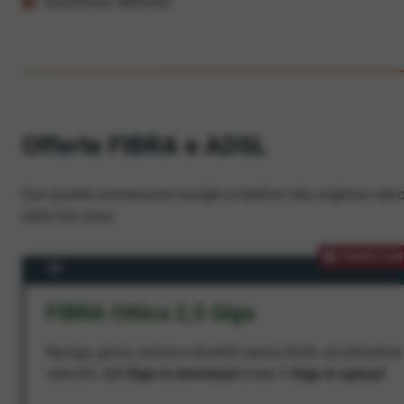
Assistenza dedicata
Offerte FIBRA e ADSL
Con queste connessioni navighi e telefoni alla migliore veloc
dalla tua zona.
PROMOZION
FIBRA Ottica 2,5 Giga
Naviga, gioca, lavora e divertiti senza limiti, ad altissima
velocità:
2,5 Giga in download
e ben
1 Giga in upload