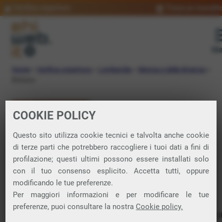
Verifica copertura
Trova un rivendit
Me
Home
»
Verifica copertura
»
Lombardia
»
Monza e della Brianza
»
Briosco
VERIFICA COPERTURA
COOKIE POLICY
FIBRA a Briosco
Questo sito utilizza cookie tecnici e talvolta anche cookie
di terze parti che potrebbero raccogliere i tuoi dati a fini di
profilazione; questi ultimi possono essere installati solo
Verifica la copertura di Fibra Ottica nel
con il tuo consenso esplicito. Accetta tutti, oppure
modificando le tue preferenze.
comune di Briosco
Per maggiori informazioni e per modificare le tue
preferenze, puoi consultare la nostra
Cookie policy.
In questa pagina puoi verificare dove si può attivare 