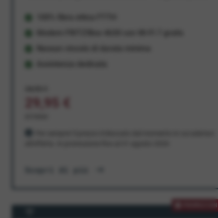
100% fibra ottica FTTH
Modem FRITZ!Box 4630 con Wi-Fi 7 gratis
Nessun vincolo di durata minima
Assistenza dedicata
34,95 €
29,95 €
al mese
Per sempre! Il prezzo è bloccato dal momento in cui aderisci
all'offerta. In promozione fino al 31 agosto 2026
Scopri di più
PROMOZION