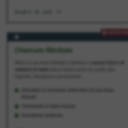
Scopri di più
PROMOZION
Chiamate Illimitate
Attiva la tua linea Ehiweb e telefona a
numeri fissi e di
cellulare in Italia
senza fasce orarie né scatto alla
risposta. Semplice e conveniente.
Attivabile al momento dell'ordine di una linea
Ehiweb
Telefonate in Italia incluse
Assistenza dedicata