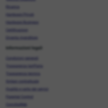
Ricarica
Hardware Privati
Hardware Business
Certificazioni
Diventa rivenditore
Informazioni legali
Condizioni generali
Trasparenza tariffaria
Trasparenza tecnica
Sintesi contrattuale
Qualità e carta dei servizi
Parental Control
ConciliaWeb