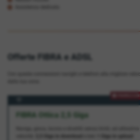
Assistenza dedicata
Offerte FIBRA e ADSL
Con queste connessioni navighi e telefoni alla migliore veloc
dalla tua zona.
PROMOZION
FIBRA Ottica 2,5 Giga
Naviga, gioca, lavora e divertiti senza limiti, ad altissima
velocità:
2,5 Giga in download
e ben
1 Giga in upload