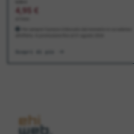
9,95 €
4,95 €
al mese
Per sempre! Il prezzo è bloccato dal momento in cui aderisci
all'offerta. In promozione fino al 31 agosto 2026
Scopri di più