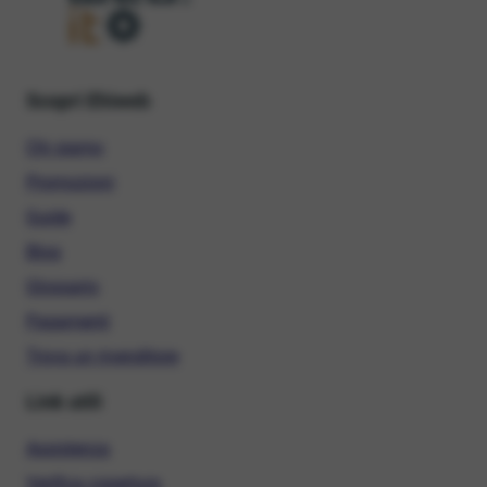
Scopri Ehiweb
Chi siamo
Promozioni
Guide
Blog
Glossario
Pagamenti
Trova un rivenditore
Link utili
Assistenza
Verifica copertura