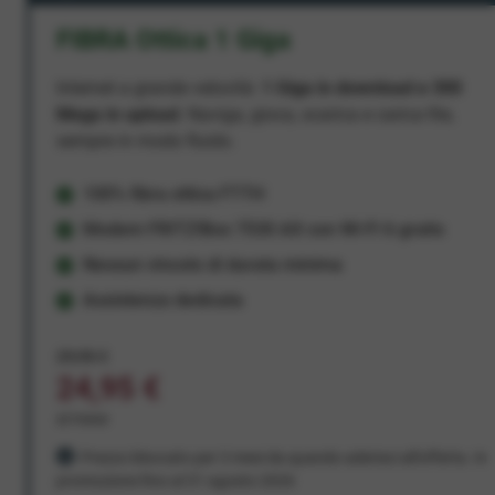
FIBRA Ottica 1 Giga
Internet a grande velocità:
1 Giga in download e 300
Mega in upload
. Naviga, gioca, scarica e carica file,
sempre in modo fluido.
100% fibra ottica FTTH
Modem FRITZ!Box 7530 AX con Wi-Fi 6 gratis
Nessun vincolo di durata minima
Assistenza dedicata
29,95 €
24,95 €
al mese
Prezzo bloccato per 3 mesi da quando aderisci all'offerta. In
promozione fino al 31 agosto 2026