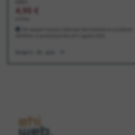
9,95 €
4,95 €
al mese
Per sempre! Il prezzo è bloccato dal momento in cui aderisci
all'offerta. In promozione fino al 31 agosto 2026
Scopri di più