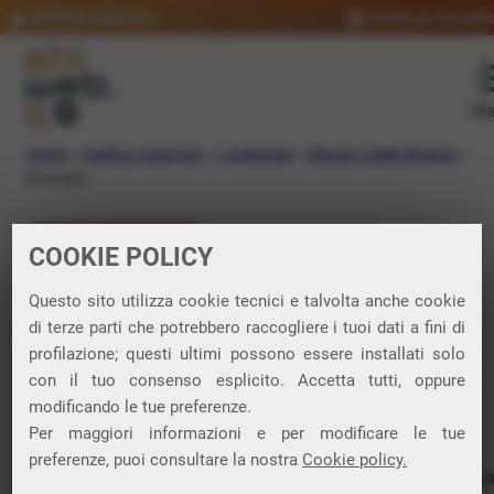
Verifica copertura
Trova un rivendit
Me
Home
»
Verifica copertura
»
Lombardia
»
Monza e della Brianza
»
Busnago
VERIFICA COPERTURA
COOKIE POLICY
FIBRA a Busnago
Questo sito utilizza cookie tecnici e talvolta anche cookie
di terze parti che potrebbero raccogliere i tuoi dati a fini di
profilazione; questi ultimi possono essere installati solo
Verifica la copertura di Fibra Ottica nel
con il tuo consenso esplicito. Accetta tutti, oppure
modificando le tue preferenze.
comune di Busnago
Per maggiori informazioni e per modificare le tue
preferenze, puoi consultare la nostra
Cookie policy.
In questa pagina puoi verificare dove si può attivare 