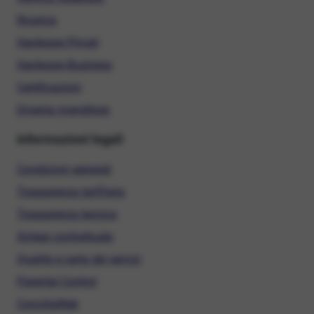
Ricarica
Hardware Privati
Hardware Business
Certificazioni
Diventa rivenditore
Informazioni legali
Condizioni generali
Trasparenza tariffaria
Trasparenza tecnica
Sintesi contrattuale
Qualità e carta dei servizi
Parental Control
ConciliaWeb