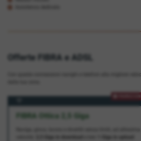
Assistenza dedicata
Offerte FIBRA e ADSL
Con queste connessioni navighi e telefoni alla migliore veloc
dalla tua zona.
PROMOZION
FIBRA Ottica 2,5 Giga
Naviga, gioca, lavora e divertiti senza limiti, ad altissima
velocità:
2,5 Giga in download
e ben
1 Giga in upload