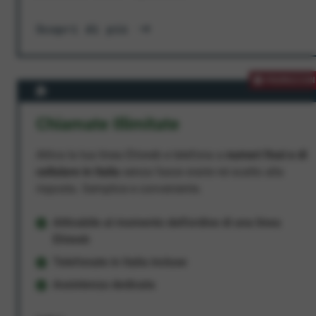
Scopri di più
PROMOZION
Chiamate Illimitate
Attiva la tua linea Ehiweb e telefona a
numeri fissi e di
cellulare in Italia
senza fasce orarie né scatto alla
risposta. Semplice e conveniente.
Attivabile al momento dell'ordine di una linea
Ehiweb
Telefonate in Italia incluse
Assistenza dedicata