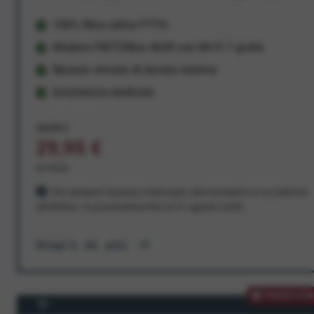
100% fibra ottica FTTH
Modem FRITZ!Box 4630 con Wi-Fi 7 gratis
Nessun vincolo di durata minima
Assistenza dedicata
34,95 €
29,95 €
al mese
Per sempre! Il prezzo è bloccato dal momento in cui aderisci
all'offerta. In promozione fino al 31 agosto 2026
Scopri di più
PROMOZION