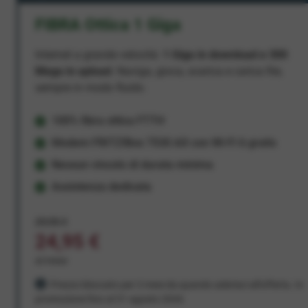
FIBRA Ottica 1 Giga
Internet a grande velocità:
1 Giga in download e 300
Mega in upload
. Naviga, gioca, scarica e carica file,
sempre in modo fluido.
100% fibra ottica FTTH
Modem FRITZ!Box 7530 AX con Wi-Fi 6 gratis
Nessun vincolo di durata minima
Assistenza dedicata
29,95 €
24,95 €
al mese
Prezzo bloccato per 3 mesi da quando aderisci all'offerta. In
promozione fino al 31 agosto 2026