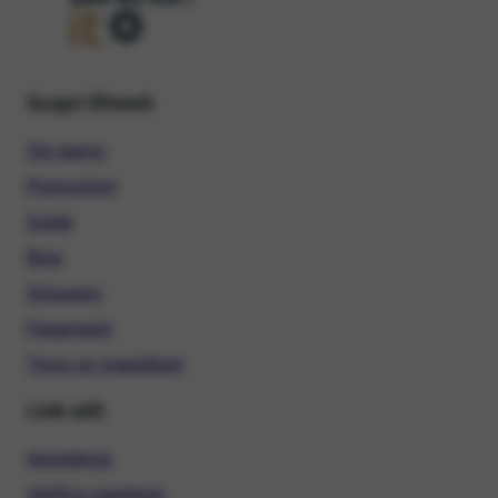
Scopri Ehiweb
Chi siamo
Promozioni
Guide
Blog
Glossario
Pagamenti
Trova un rivenditore
Link utili
Assistenza
Verifica copertura