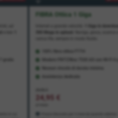
FIBRA Ottica 1 Giga
miti, ad
Internet a grande velocità:
1 Giga in downlo
ad
e ben
1
300 Mega in upload
. Naviga, gioca, scarica 
carica file, sempre in modo fluido.
100% fibra ottica FTTH
 gratis
Modem FRITZ!Box 7530 AX con Wi-Fi 6 g
Nessun vincolo di durata minima
Assistenza dedicata
29,95 €
24,95 €
al mese
ento in cui
Prezzo bloccato per 3 mesi da quando aderisci