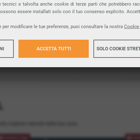
 tecnici e talvolta anche cookie di terze parti che potrebbero racco
ione.
 possono essere installati solo con il tuo consenso esplicito. Accet
 per modificare le tue preferenze, puoi consultare la nostra
Cookie 
NI
ACCETTA TUTTI
SOLO COOKIE STRE
Maggiori 
Maggiori 
L
lla migliore velocità dalla tua zona.
PROMOZIONE
PRO