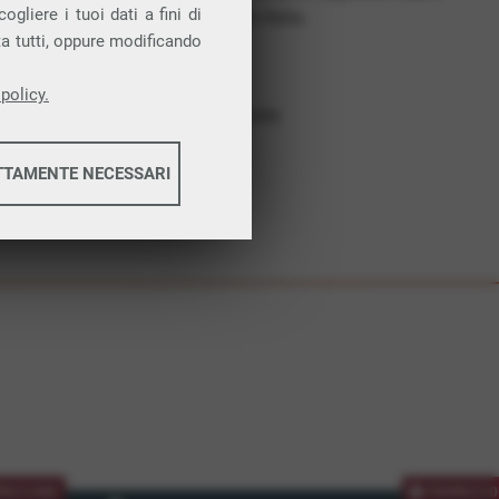
gliere i tuoi dati a fini di
costruiamo futuro. In Italia.
ta tutti, oppure modificando
Affidabilità
Nessun vincolo
policy.
Assistenza dedicata
TTAMENTE NECESSARI
informazioni
informazioni
MOZIONE
PROMOZIO