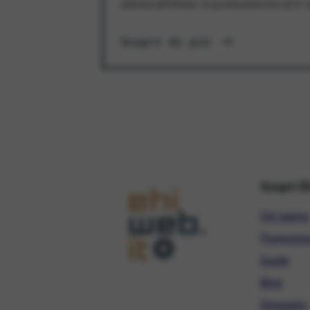
aderisci all'offerta. In promozione fino al 3
Scopri di più
Scopri E
Chi siamo
Promozio
Guide
Blog
Glossario