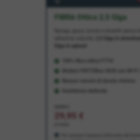
FIBRA Ottica 2,5 Giga
Naviga, gioca, lavora e divertiti senza li
altissima velocità:
2,5 Giga in downlo
Giga in upload
100% fibra ottica FTTH
Modem FRITZ!Box 4630 con Wi-Fi 7
Nessun vincolo di durata minima
Assistenza dedicata
34,95 €
29,95 €
al mese
Per sempre! Il prezzo è bloccato dal mom