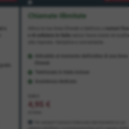
Chiamate Illimitate
ad e
Attiva la tua linea Ehiweb e telefona a
numeri fiss
e
e di cellulare in Italia
senza fasce orarie né scatt
alla risposta. Semplice e conveniente.
Attivabile al momento dell'ordine di una linea
Ehiweb
ratis
Telefonate in Italia incluse
Assistenza dedicata
9,95 €
4,95 €
al mese
Per sempre! Il prezzo è bloccato dal momento in cui
aderisci all'offerta. In promozione fino al 31 agosto 2026