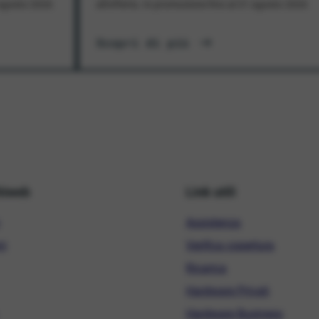
1 agosto 2026
all'offerta. In promozione fino al 31 agosto 2026
Scopri di più
hiweb
Link utili
Assistenza
ni
Verifica copertura
Ricarica
Hardware Privati
Hardware Business