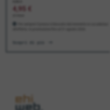
9,95 €
4,95 €
al mese
Per sempre! Il prezzo è bloccato dal momento in cui aderisci
all'offerta. In promozione fino al 31 agosto 2026
Scopri di più