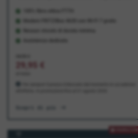
100% fibra ottica FTTH
Modem FRITZ!Box 4630 con Wi-Fi 7 gratis
Nessun vincolo di durata minima
Assistenza dedicata
34,95 €
29,95 €
al mese
Per sempre! Il prezzo è bloccato dal momento in cui aderisci
all'offerta. In promozione fino al 31 agosto 2026
Scopri di più
PROMOZION