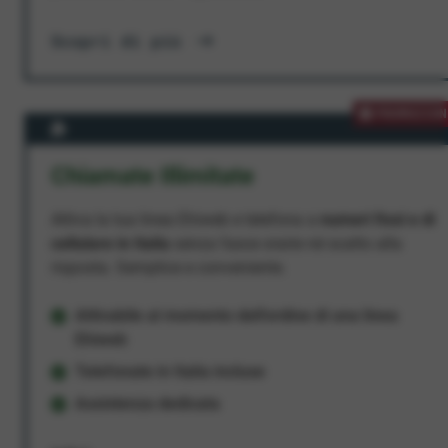
Scopri di più
PROMOZION
Chiamate Illimitate
Attiva la tua linea Ehiweb e telefona a
numeri fissi e di
cellulare in Italia
senza fasce orarie né scatto alla
risposta. Semplice e conveniente.
Attivabile al momento dell'ordine di una linea
Ehiweb
Telefonate in Italia incluse
Assistenza dedicata