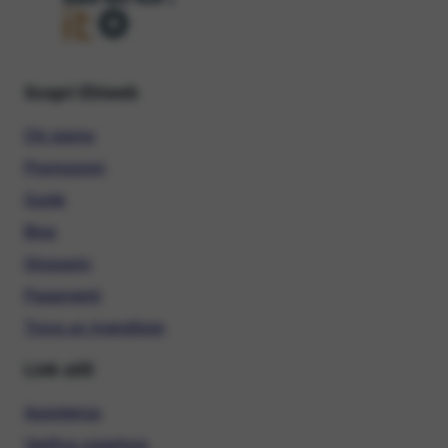
Scopri Ehiweb
Chi siamo
Promozioni
Guide
Blog
Glossario
Pagamenti
Trova un rivenditore
Link utili
Assistenza
Verifica copertura