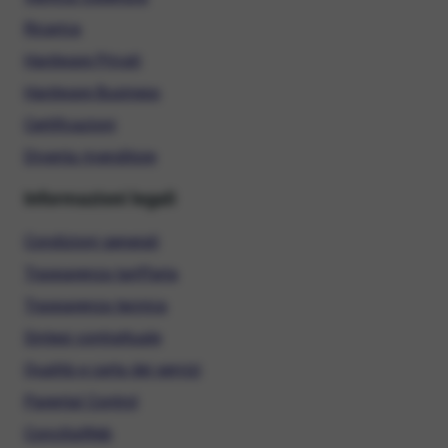
Ricarica
Hardware Privati
Hardware Business
Certificazioni
Diventa rivenditore
Informazioni legali
Condizioni generali
Trasparenza tariffaria
Trasparenza tecnica
Sintesi contrattuale
Qualità e carta dei servizi
Parental Control
ConciliaWeb