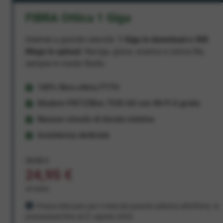
FIBRA Ottica 1 Giga
Internet a grande velocità:
1 Giga in download e 300
Mega in upload
. Naviga, gioca, scarica e carica file,
sempre in modo fluido.
100% fibra ottica FTTH
Modem FRITZ!Box 7530 AX con Wi-Fi 6 gratis
Nessun vincolo di durata minima
Assistenza dedicata
29,95 €
24,95 €
al mese
Prezzo bloccato per 3 mesi da quando aderisci all'offerta. In
promozione fino al 31 agosto 2026