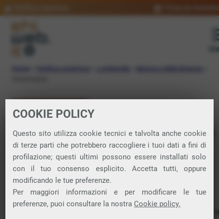
Verifica copertura
Trova un rivendit
Me
Home
»
Verifica copertura
»
Lombardia
»
Monza e della Brianza
»
Concorezzo
VERIFICA COPERTURA
COOKIE POLICY
FIBRA a Concorezzo
Questo sito utilizza cookie tecnici e talvolta anche cookie
di terze parti che potrebbero raccogliere i tuoi dati a fini di
profilazione; questi ultimi possono essere installati solo
Verifica la copertura di Fibra Ottica nel
con il tuo consenso esplicito. Accetta tutti, oppure
modificando le tue preferenze.
comune di Concorezzo
Per maggiori informazioni e per modificare le tue
preferenze, puoi consultare la nostra
Cookie policy.
In questa pagina puoi verificare dove si può attivare 