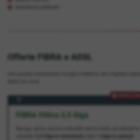
Assistenza dedicata
Offerte FIBRA e ADSL
Con queste connessioni navighi e telefoni alla migliore veloc
dalla tua zona.
PROMOZION
FIBRA Ottica 2,5 Giga
Naviga, gioca, lavora e divertiti senza limiti, ad altissima
velocità:
2,5 Giga in download
e ben
1 Giga in upload