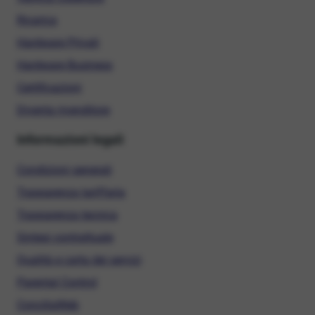
Ricarica
Hardware Privati
Hardware Business
Certificazioni
Diventa rivenditore
Informazioni legali
Condizioni generali
Trasparenza tariffaria
Trasparenza tecnica
Sintesi contrattuale
Qualità e carta dei servizi
Parental Control
ConciliaWeb