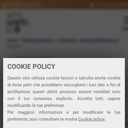
Verifica copertura
Trova un rivendit
Me
Home
»
Verifica copertura
»
Lombardia
»
Monza e della Brianza
»
Lissone
VERIFICA COPERTURA
COOKIE POLICY
FIBRA a Lissone
Questo sito utilizza cookie tecnici e talvolta anche cookie
di terze parti che potrebbero raccogliere i tuoi dati a fini di
profilazione; questi ultimi possono essere installati solo
Verifica la copertura di Fibra Ottica nel
con il tuo consenso esplicito. Accetta tutti, oppure
modificando le tue preferenze.
comune di Lissone
Per maggiori informazioni e per modificare le tue
preferenze, puoi consultare la nostra
Cookie policy.
In questa pagina puoi verificare dove si può attivare 