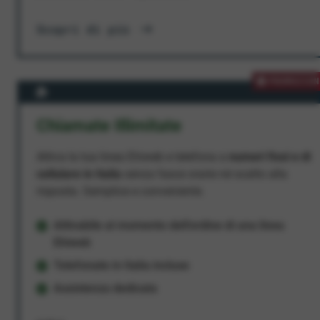
Scopri di più
PROMOZION
Chiamate Illimitate
Attiva la tua linea Ehiweb e telefona a
numeri fissi e di
cellulare in Italia
senza fasce orarie né scatto alla
risposta. Semplice e conveniente.
Attivabile al momento dell'ordine di una linea
Ehiweb
Telefonate in Italia incluse
Assistenza dedicata