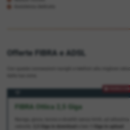
Assistenza dedicata
Offerte FIBRA e ADSL
Con queste connessioni navighi e telefoni alla migliore veloc
dalla tua zona.
PROMOZION
FIBRA Ottica 2,5 Giga
Naviga, gioca, lavora e divertiti senza limiti, ad altissima
velocità:
2,5 Giga in download
e ben
1 Giga in upload