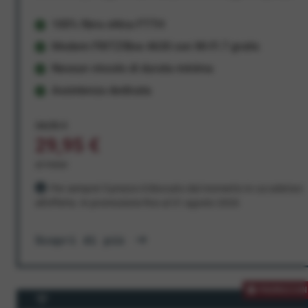
100% fibra ottica FTTH
Modem FRITZ!Box 4630 con Wi-Fi 7 gratis
Nessun vincolo di durata minima
Assistenza dedicata
34,95 €
29,95 €
al mese
Per sempre! Il prezzo è bloccato dal momento in cui aderisci
all'offerta. In promozione fino al 31 agosto 2026
Scopri di più
PROMOZION