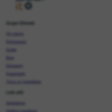
Scopri Ehiweb
Chi siamo
Promozioni
Guide
Blog
Glossario
Pagamenti
Trova un rivenditore
Link utili
Assistenza
Verifica copertura