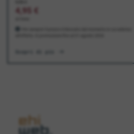
9,95 €
4,95 €
al mese
Per sempre! Il prezzo è bloccato dal momento in cui aderisci
all'offerta. In promozione fino al 31 agosto 2026
Scopri di più