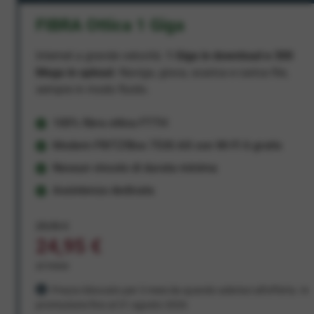
FIBRA Ottica 1 Giga
Internet a grande velocità:
1 Giga in download e 300
Mega in upload
. Naviga, gioca, scarica e carica file,
sempre in modo fluido.
100% fibra ottica FTTH
Modem FRITZ!Box 7530 AX con Wi-Fi 6 gratis
Nessun vincolo di durata minima
Assistenza dedicata
29,95 €
24,95 €
al mese
Prezzo bloccato per 3 mesi da quando aderisci all'offerta. In
promozione fino al 31 agosto 2026