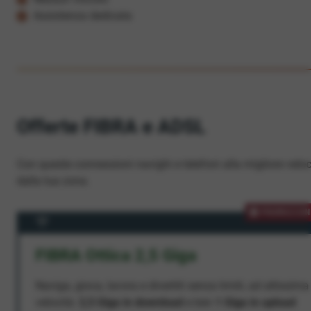
Assistenza dedicata
Offerte FIBRA e ADSL
Con queste connessioni navighi e telefoni alla migliore veloc
dalla tua zona.
PROMOZION
FIBRA Ottica 2,5 Giga
Naviga, gioca, lavora e divertiti senza limiti, ad altissima
velocità:
2,5 Giga in download
e ben
1 Giga in upload