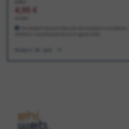
9,95 €
4,95 €
al mese
Per sempre! Il prezzo è bloccato dal momento in cui aderisci
all'offerta. In promozione fino al 31 agosto 2026
Scopri di più