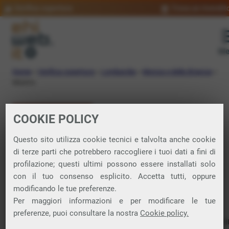
Verifica copertura
Trova un rivendit
Me
Home
»
Verifica copertura
»
Lombardia
»
Monza e della Brianza
»
Misinto
VERIFICA COPERTURA
COOKIE POLICY
FIBRA a Misinto
Questo sito utilizza cookie tecnici e talvolta anche cookie
di terze parti che potrebbero raccogliere i tuoi dati a fini di
profilazione; questi ultimi possono essere installati solo
Verifica la copertura di Fibra Ottica nel
con il tuo consenso esplicito. Accetta tutti, oppure
modificando le tue preferenze.
comune di Misinto
Per maggiori informazioni e per modificare le tue
preferenze, puoi consultare la nostra
Cookie policy.
In questa pagina puoi verificare dove si può attivare 