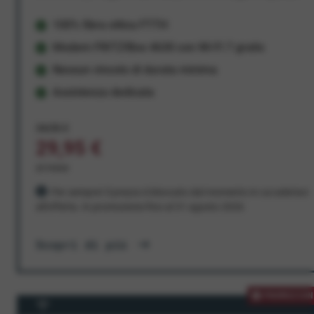
100% fibra ottica FTTH
Modem FRITZ!Box 4630 con Wi-Fi 7 gratis
Nessun vincolo di durata minima
Assistenza dedicata
34,95 €
29,95 €
al mese
Per sempre! Il prezzo è bloccato dal momento in cui aderisci
all'offerta. In promozione fino al 31 agosto 2026
Scopri di più
PROMOZION