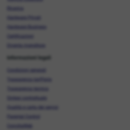
Ricarica
Hardware Privati
Hardware Business
Certificazioni
Diventa rivenditore
Informazioni legali
Condizioni generali
Trasparenza tariffaria
Trasparenza tecnica
Sintesi contrattuale
Qualità e carta dei servizi
Parental Control
ConciliaWeb