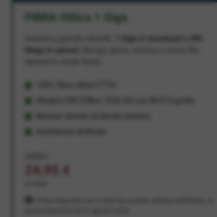
FIBRA Ottica 1 Giga
Internet a grande velocità:
1 Giga in download e 300
Mega in upload
. Naviga, gioca, scarica e carica file,
sempre in modo fluido.
100% fibra ottica FTTH
Modem FRITZ!Box 7530 AX con Wi-Fi 6 gratis
Nessun vincolo di durata minima
Assistenza dedicata
29,95 €
24,95 €
al mese
Prezzo bloccato per 3 mesi da quando aderisci all'offerta. In
promozione fino al 31 agosto 2026