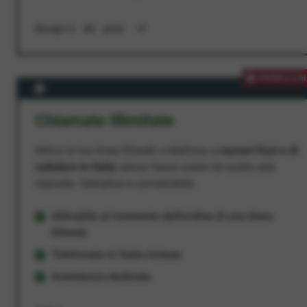
Scopri di più
PROMOZION
Chiamate Illimitate
Attiva la tua linea Ehiweb e telefona a
numeri fissi e di
cellulare in Italia
senza fasce orarie né scatto alla
risposta. Semplice e conveniente.
Attivabile al momento dell'ordine di una linea
Ehiweb
Telefonate in Italia incluse
Assistenza dedicata