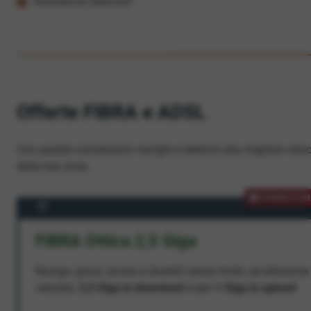
Assistenza dedicata
Offerte FIBRA e ADSL
Con queste connessioni navighi e telefoni alla migliore veloc
dalla tua zona.
PROMOZION
FIBRA Ottica 2,5 Giga
Naviga, gioca, lavora e divertiti senza limiti, ad altissima
velocità:
2,5 Giga in download
e ben
1 Giga in upload