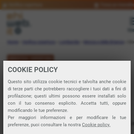
Verifica copertura
Trova un rivendit
Me
Home
»
Verifica copertura
»
Lombardia
»
Monza e della Brianza
»
Mo
VERIFICA COPERTURA
COOKIE POLICY
FIBRA a Monza
Questo sito utilizza cookie tecnici e talvolta anche cookie
di terze parti che potrebbero raccogliere i tuoi dati a fini di
Verifica la copertura di Fibra Ottica nel
profilazione; questi ultimi possono essere installati solo
con il tuo consenso esplicito. Accetta tutti, oppure
comune di Monza
modificando le tue preferenze.
Per maggiori informazioni e per modificare le tue
In questa pagina puoi verificare dove si può attivare 
preferenze, puoi consultare la nostra
Cookie policy.
connessione internet FIBRA nella città di Monza in