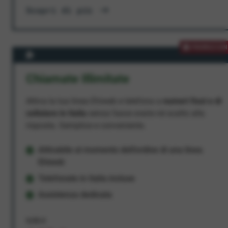
Scopri di più
PROMOZION
Chiamate Illimitate
Attiva la tua linea Ehiweb e telefona a
numeri fissi e di
cellulare in Italia
senza fasce orarie né scatto alla
risposta. Semplice e conveniente.
Attivabile al momento dell'ordine di una linea
Ehiweb
Telefonate in Italia incluse
Assistenza dedicata
9,95 €