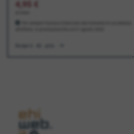
4,95 €
al mese
Per sempre! Il prezzo è bloccato dal momento in cui aderisci
all'offerta. In promozione fino al 31 agosto 2026
Scopri di più