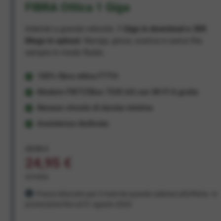
FIBRA Ottica 1 Giga
Internet a grande velocità:
1 Giga in download e 300
Mega in upload
. Naviga, gioca, scarica e carica file,
sempre in modo fluido.
100% fibra ottica FTTH
Modem FRITZ!Box 7530 AX con Wi-Fi 6 gratis
Nessun vincolo di durata minima
Assistenza dedicata
29,95 €
24,95 €
al mese
Prezzo bloccato per 3 mesi da quando aderisci all'offerta. In
promozione fino al 31 agosto 2026