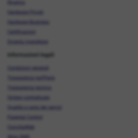
Ricarica
Hardware Privati
Hardware Business
Certificazioni
Diventa rivenditore
Informazioni legali
Condizioni generali
Trasparenza tariffaria
Trasparenza tecnica
Sintesi contrattuale
Qualità e carta dei servizi
Parental Control
ConciliaWeb
Alias SMS