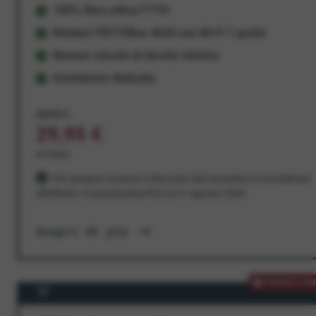
100% fibra ottica FTTH
Modem FRITZ!Box 4630 con Wi-Fi 7 gratis
Nessun vincolo di durata minima
Assistenza dedicata
34,95 €
29,95 €
al mese
Per sempre! Il prezzo è bloccato dal momento in cui aderisci
all'offerta. In promozione fino al 31 agosto 2026
Scopri di più
PROMOZION