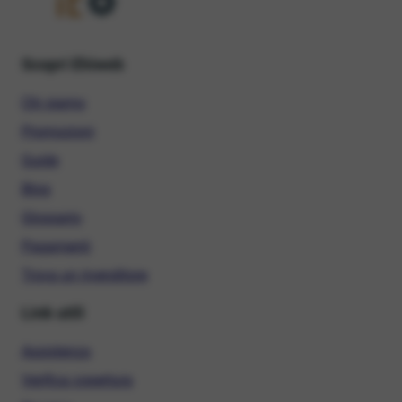
Scopri Ehiweb
Chi siamo
Promozioni
Guide
Blog
Glossario
Pagamenti
Trova un rivenditore
Link utili
Assistenza
Verifica copertura