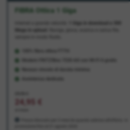
FIBRA Ottica 1 Giga
Internet a grande velocità:
1 Giga in download e 300
Mega in upload
. Naviga, gioca, scarica e carica file,
sempre in modo fluido.
100% fibra ottica FTTH
Modem FRITZ!Box 7530 AX con Wi-Fi 6 gratis
Nessun vincolo di durata minima
Assistenza dedicata
29,95 €
24,95 €
al mese
Prezzo bloccato per 3 mesi da quando aderisci all'offerta. In
promozione fino al 31 agosto 2026