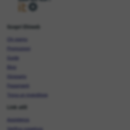
Scopri Ehiweb
Chi siamo
Promozioni
Guide
Blog
Glossario
Pagamenti
Trova un rivenditore
Link utili
Assistenza
Verifica copertura