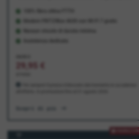
100% fibra ottica FTTH
Modem FRITZ!Box 4630 con Wi-Fi 7 gratis
Nessun vincolo di durata minima
Assistenza dedicata
34,95 €
29,95 €
al mese
Per sempre! Il prezzo è bloccato dal momento in cui aderisci
all'offerta. In promozione fino al 31 agosto 2026
Scopri di più
PROMOZION