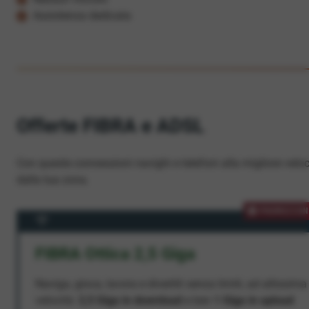
Assistenza dedicata
Offerte FIBRA e ADSL
Con queste connessioni navighi e telefoni alla migliore veloc
dalla tua zona.
PROMOZION
FIBRA Ottica 2,5 Giga
Naviga, gioca, lavora e divertiti senza limiti, ad altissima
velocità:
2,5 Giga in download
e ben
1 Giga in upload