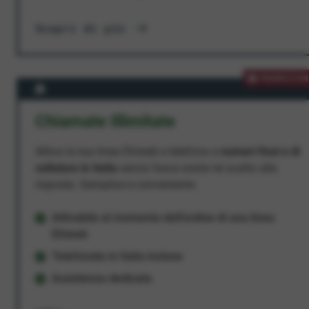
Scopri di più
PROMOZION
Chiamate Illimitate
Attiva la tua linea Ehiweb e telefona a
numeri fissi e di
cellulare in Italia
senza fasce orarie né scatto alla
risposta. Semplice e conveniente.
Attivabile al momento dell'ordine di una linea
Ehiweb
Telefonate in Italia incluse
Assistenza dedicata