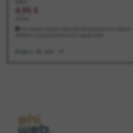
9,95 €
4,95 €
al mese
Per sempre! Il prezzo è bloccato dal momento in cui aderisci
all'offerta. In promozione fino al 31 agosto 2026
Scopri di più