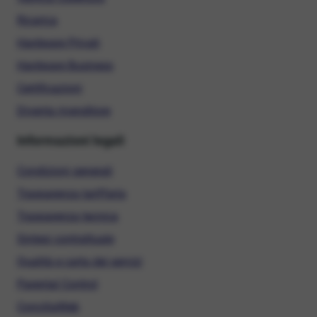
Ricarica
Hardware Privati
Hardware Business
Certificazioni
Diventa rivenditore
Informazioni legali
Condizioni generali
Trasparenza tariffaria
Trasparenza tecnica
Sintesi contrattuale
Qualità e carta dei servizi
Parental Control
ConciliaWeb