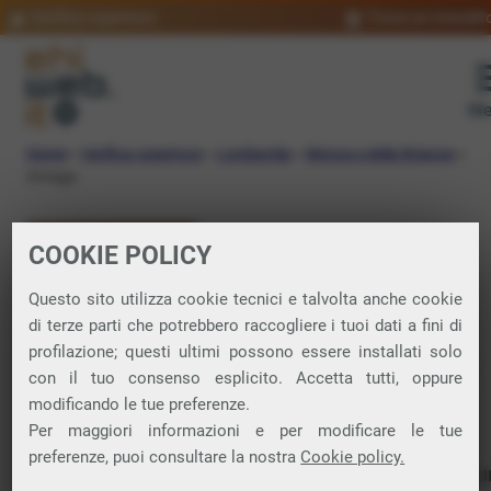
Verifica copertura
Trova un rivendit
Me
Home
»
Verifica copertura
»
Lombardia
»
Monza e della Brianza
»
Ornago
VERIFICA COPERTURA
COOKIE POLICY
FIBRA a Ornago
Questo sito utilizza cookie tecnici e talvolta anche cookie
di terze parti che potrebbero raccogliere i tuoi dati a fini di
profilazione; questi ultimi possono essere installati solo
Verifica la copertura di Fibra Ottica nel
con il tuo consenso esplicito. Accetta tutti, oppure
modificando le tue preferenze.
comune di Ornago
Per maggiori informazioni e per modificare le tue
preferenze, puoi consultare la nostra
Cookie policy.
In questa pagina puoi verificare dove si può attivare 