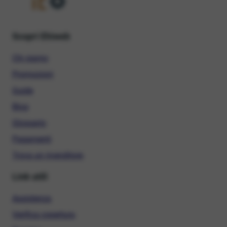
Scopri Ehiweb
Chi siamo
Promozioni
Guide
Blog
Glossario
Pagamenti
Trova un rivenditore
Link utili
Assistenza
Verifica copertura