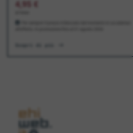
4,95 €
al mese
Per sempre! Il prezzo è bloccato dal momento in cui aderisci
all'offerta. In promozione fino al 31 agosto 2026
Scopri di più