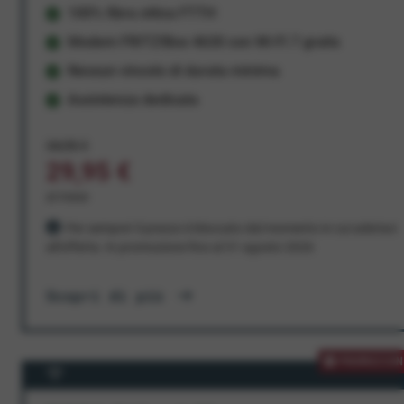
100% fibra ottica FTTH
Modem FRITZ!Box 4630 con Wi-Fi 7 gratis
Nessun vincolo di durata minima
Assistenza dedicata
34,95 €
29,95 €
al mese
Per sempre! Il prezzo è bloccato dal momento in cui aderisci
all'offerta. In promozione fino al 31 agosto 2026
Scopri di più
PROMOZION