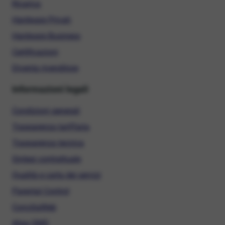
Ricarica
Hardware Privati
Hardware Business
Certificazioni
Diventa rivenditore
Informazioni legali
Condizioni generali
Trasparenza tariffaria
Trasparenza tecnica
Sintesi contrattuale
Qualità e carta dei servizi
Parental Control
ConciliaWeb
Alias SMS