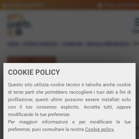
Verifica copertura
Trova un rivendit
Me
Home
»
Verifica copertura
»
Lombardia
»
Monza e della Brianza
»
Re
VERIFICA COPERTURA
COOKIE POLICY
FIBRA a Renate
Questo sito utilizza cookie tecnici e talvolta anche cookie
di terze parti che potrebbero raccogliere i tuoi dati a fini di
Verifica la copertura di Fibra Ottica nel
profilazione; questi ultimi possono essere installati solo
con il tuo consenso esplicito. Accetta tutti, oppure
comune di Renate
modificando le tue preferenze.
Per maggiori informazioni e per modificare le tue
In questa pagina puoi verificare dove si può attivare 
preferenze, puoi consultare la nostra
Cookie policy.
connessione internet FIBRA nella città di Renate in