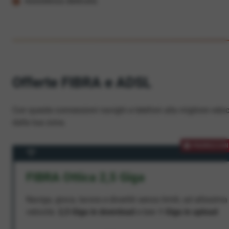
Assistenza dedicata
Offerte FIBRA e ADSL
Con queste connessioni navighi e telefoni alla migliore veloc
dalla tua zona.
PROMOZION
FIBRA Ottica 2,5 Giga
Naviga, gioca, lavora e divertiti senza limiti, ad altissima
velocità:
2,5 Giga in download
e ben
1 Giga in upload