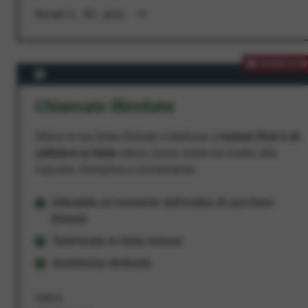
Scopri di più
PROMOZION
Chiamate Illimitate
Attiva la tua linea Ehiweb e telefona a
numeri fissi e di
cellulare in Italia
senza fasce orarie né scatto alla
risposta. Semplice e conveniente.
Attivabile al momento dell'ordine di una linea
Ehiweb
Telefonate in Italia incluse
Assistenza dedicata
9,95 €