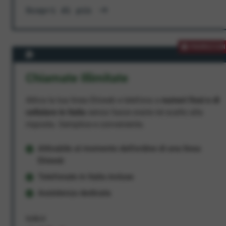
Scopri di più
PROMOZION
Chiamate Illimitate
Attiva la tua linea Ehiweb e telefona a
numeri fissi e di
cellulare in Italia
senza fasce orarie né scatto alla
risposta. Semplice e conveniente.
Attivabile al momento dell'ordine di una linea
Ehiweb
Telefonate in Italia incluse
Assistenza dedicata
9,95 €