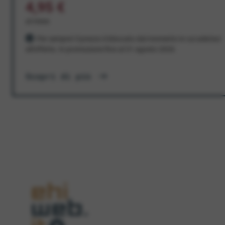
4,95 €
al mese
Per sempre! Il prezzo è bloccato dal momento in cui aderisci
all'offerta. In promozione fino al 31 agosto 2026
Scopri di più