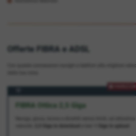
Assistenza dedicata
Offerte FIBRA e ADSL
Con queste connessioni navighi e telefoni alla migliore veloc
dalla tua zona.
PROMOZION
FIBRA Ottica 2,5 Giga
Naviga, gioca, lavora e divertiti senza limiti, ad altissima
velocità:
2,5 Giga in download
e ben
1 Giga in upload