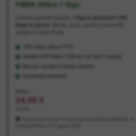
FIBRA Ottica 1 Giga
Internet a grande velocità:
1 Giga in download e 300
Mega in upload
. Naviga, gioca, scarica e carica file,
sempre in modo fluido.
100% fibra ottica FTTH
Modem FRITZ!Box 7530 AX con Wi-Fi 6 gratis
Nessun vincolo di durata minima
Assistenza dedicata
29,95 €
24,95 €
al mese
Prezzo bloccato per 3 mesi da quando aderisci all'offerta. In
promozione fino al 31 agosto 2026