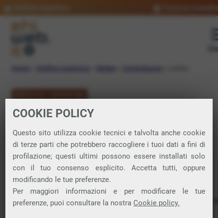
Verifica copertura
Trova un rivendit
Me
Home
»
Verifica copertura
»
Molise
»
Campobasso
»
Larino
VERIFICA COPERTURA
COOKIE POLICY
FIBRA a Larino
Questo sito utilizza cookie tecnici e talvolta anche cookie
di terze parti che potrebbero raccogliere i tuoi dati a fini di
Verifica la copertura di Fibra Ottica nel
profilazione; questi ultimi possono essere installati solo
con il tuo consenso esplicito. Accetta tutti, oppure
comune di Larino
modificando le tue preferenze.
Per maggiori informazioni e per modificare le tue
In questa pagina puoi verificare dove si può attivare 
preferenze, puoi consultare la nostra
Cookie policy.
connessione internet FIBRA nella città di Larino in