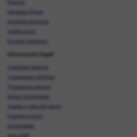
Ricarica
Hardware Privati
Hardware Business
Certificazioni
Diventa rivenditore
Informazioni legali
Condizioni generali
Trasparenza tariffaria
Trasparenza tecnica
Sintesi contrattuale
Qualità e carta dei servizi
Parental Control
ConciliaWeb
Alias SMS