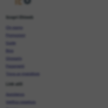
Scopri Ehiweb
Chi siamo
Promozioni
Guide
Blog
Glossario
Pagamenti
Trova un rivenditore
Link utili
Assistenza
Verifica copertura