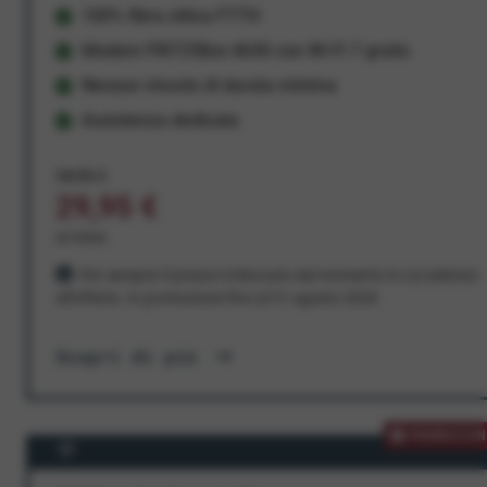
100% fibra ottica FTTH
Modem FRITZ!Box 4630 con Wi-Fi 7 gratis
Nessun vincolo di durata minima
Assistenza dedicata
34,95 €
29,95 €
al mese
Per sempre! Il prezzo è bloccato dal momento in cui aderisci
all'offerta. In promozione fino al 31 agosto 2026
Scopri di più
PROMOZION