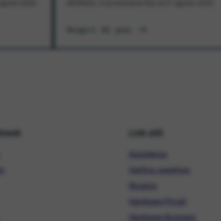
1 agosto 2026
all'offerta. In promozione fino al 31 agosto 2026
Scopri di più
hiweb
Link utili
Assistenza
ni
Verifica copertura
Ricarica
Hardware Privati
Hardware Business