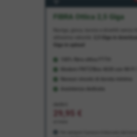
FIBRA Ottica 2,5 Giga
Naviga, gioca, lavora e divertiti senza li
altissima velocità:
2,5 Giga in downlo
Giga in upload
100% fibra ottica FTTH
Modem FRITZ!Box 4630 con Wi-Fi 7
Nessun vincolo di durata minima
Assistenza dedicata
34,95 €
29,95 €
al mese
Per sempre! Il prezzo è bloccato dal mom