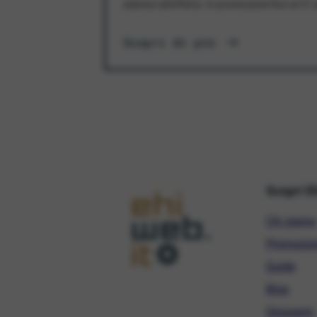
aderisci all'offerta. In promozione fino al 3
Scopri di più
Scopri E
Chi siamo
Promozio
Guide
Blog
Glossario