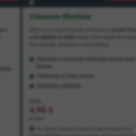
Chiamate Illimitate
ad e
Attiva la tua linea Ehiweb e telefona a
numeri fiss
e
e di cellulare in Italia
senza fasce orarie né scatt
alla risposta. Semplice e conveniente.
Attivabile al momento dell'ordine di una linea
Ehiweb
ratis
Telefonate in Italia incluse
Assistenza dedicata
9,95 €
4,95 €
al mese
Per sempre! Il prezzo è bloccato dal momento in cui
aderisci all'offerta. In promozione fino al 31 agosto 2026