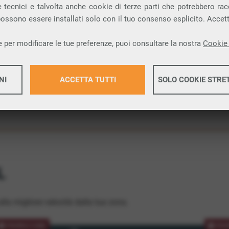
 tecnici e talvolta anche cookie di terze parti che potrebbero racco
ione.
 possono essere installati solo con il tuo consenso esplicito. Accet
 per modificare le tue preferenze, puoi consultare la nostra
Cookie 
NI
ACCETTA TUTTI
SOLO COOKIE STRE
Maggiori 
Maggiori 
L
lla migliore velocità dalla tua zona.
PROMOZIONE
PRO