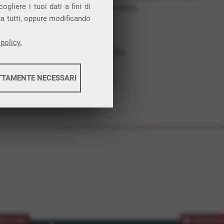
gliere i tuoi dati a fini di
costruiamo futuro. In Italia.
ta tutti, oppure modificando
Affidabilità
Nessun vincolo
policy.
Assistenza dedicata
TTAMENTE NECESSARI
informazioni
informazioni
MOZIONE
PROMOZIO