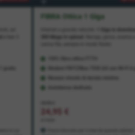
FIBRA Ottica 1 Giga
miti, ad
Internet a grande velocità:
1 Giga in downlo
ad
e ben
1
300 Mega in upload
. Naviga, gioca, scarica 
carica file, sempre in modo fluido.
100% fibra ottica FTTH
 gratis
Modem FRITZ!Box 7530 AX con Wi-Fi 6 g
Nessun vincolo di durata minima
Assistenza dedicata
29,95 €
24,95 €
al mese
ento in cui
Prezzo bloccato per 3 mesi da quando aderisci