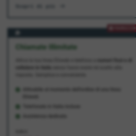
Scopri di più
PROMOZION
Chiamate Illimitate
Attiva la tua linea Ehiweb e telefona a
numeri fissi e di
cellulare in Italia
senza fasce orarie né scatto alla
risposta. Semplice e conveniente.
Attivabile al momento dell'ordine di una linea
Ehiweb
Telefonate in Italia incluse
Assistenza dedicata
9,95 €