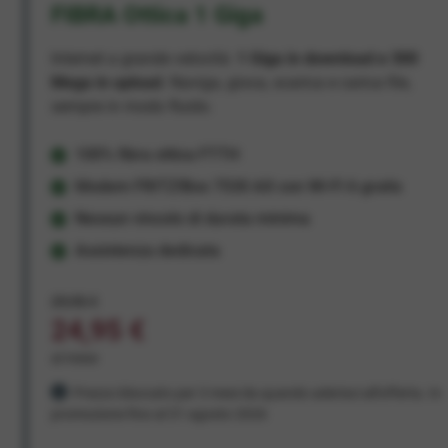
FIBRA Ottica 1 Giga
Internet a grande velocità:
1 Giga in download e 300
Mega in upload
. Naviga, gioca, scarica e carica file,
sempre in modo fluido.
100% fibra ottica FTTH
Modem FRITZ!Box 7530 AX con Wi-Fi 6 gratis
Nessun vincolo di durata minima
Assistenza dedicata
29,95 €
24,95 €
al mese
Prezzo bloccato per 3 mesi da quando aderisci all'offerta. In
promozione fino al 31 agosto 2026