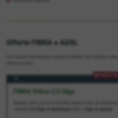
Assistenza dedicata
Offerte FIBRA e ADSL
Con queste connessioni navighi e telefoni alla migliore veloc
dalla tua zona.
PROMOZION
FIBRA Ottica 2,5 Giga
Naviga, gioca, lavora e divertiti senza limiti, ad altissima
velocità:
2,5 Giga in download
e ben
1 Giga in upload