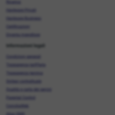
Ricarica
Hardware Privati
Hardware Business
Certificazioni
Diventa rivenditore
Informazioni legali
Condizioni generali
Trasparenza tariffaria
Trasparenza tecnica
Sintesi contrattuale
Qualità e carta dei servizi
Parental Control
ConciliaWeb
Alias SMS