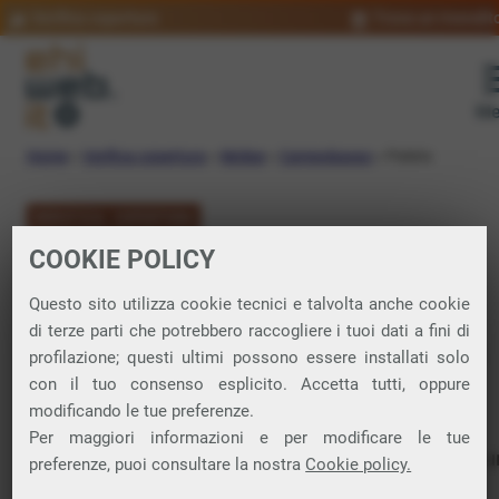
Verifica copertura
Trova un rivendit
Me
Home
»
Verifica copertura
»
Molise
»
Campobasso
»
Palata
VERIFICA COPERTURA
COOKIE POLICY
FIBRA a Palata
Questo sito utilizza cookie tecnici e talvolta anche cookie
di terze parti che potrebbero raccogliere i tuoi dati a fini di
Verifica la copertura di Fibra Ottica nel
profilazione; questi ultimi possono essere installati solo
con il tuo consenso esplicito. Accetta tutti, oppure
comune di Palata
modificando le tue preferenze.
Per maggiori informazioni e per modificare le tue
In questa pagina puoi verificare dove si può attivare 
preferenze, puoi consultare la nostra
Cookie policy.
connessione internet FIBRA nella città di Palata in