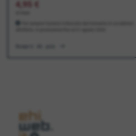
4,95 €
al mese
Per sempre! Il prezzo è bloccato dal momento in cui aderisci
all'offerta. In promozione fino al 31 agosto 2026
Scopri di più