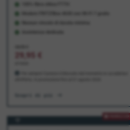
100% fibra ottica FTTH
Modem FRITZ!Box 4630 con Wi-Fi 7 gratis
Nessun vincolo di durata minima
Assistenza dedicata
34,95 €
29,95 €
al mese
Per sempre! Il prezzo è bloccato dal momento in cui aderisci
all'offerta. In promozione fino al 31 agosto 2026
Scopri di più
PROMOZION