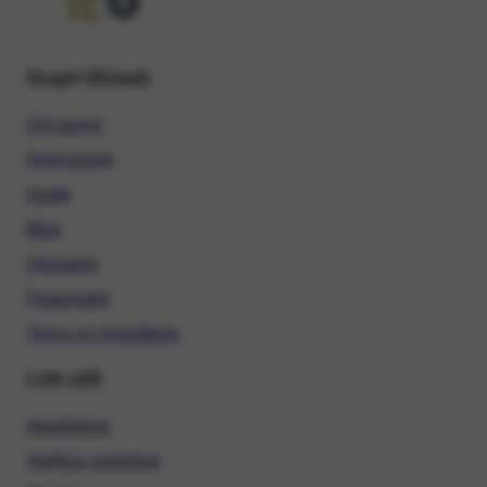
Scopri Ehiweb
Chi siamo
Promozioni
Guide
Blog
Glossario
Pagamenti
Trova un rivenditore
Link utili
Assistenza
Verifica copertura