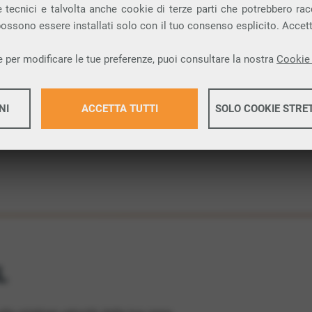
 tecnici e talvolta anche cookie di terze parti che potrebbero racco
 una connessione internet FIBRA nella città di
 possono essere installati solo con il tuo consenso esplicito. Accet
 per modificare le tue preferenze, puoi consultare la nostra
Cookie 
ione.
NI
ACCETTA TUTTI
SOLO COOKIE STRE
Maggiori 
Maggiori 
L