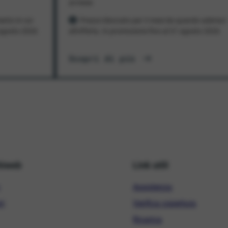
al mese
ento in cui
Prezzo bloccato per 3 mesi da quando aderisci
1 agosto 2026
all'offerta. In promozione fino al 31 agosto 2026
Scopri di più
hiweb
Link utili
Assistenza
ni
Verifica copertura
Ricarica