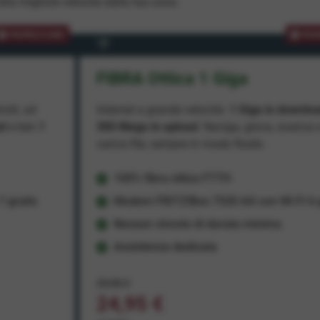
lla migliore velocità dalla tua zona.
PROMOZIONE
PRO
FIBRA Ottica 1 Giga
miti, ad
Internet a grande velocità:
1 Giga in downlo
ad
e ben
1
300 Mega in upload
. Naviga, gioca, scarica 
carica file, sempre in modo fluido.
100% fibra ottica FTTH
 gratis
Modem FRITZ!Box 7530 AX con Wi-Fi 6 g
Nessun vincolo di durata minima
Assistenza dedicata
29,95 €
24,95 €