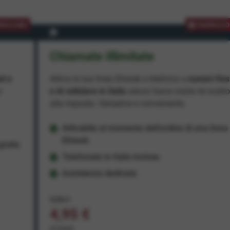
MOZIONE
PROMOZIO
Chiamate Illimitate
ad e
Attiva la tua linea Ehiweb e telefona a
numeri fiss
e
e di cellulare in Italia
senza fasce orarie né scatt
alla risposta. Semplice e conveniente.
Attivabile al momento dell'ordine di una linea
Ehiweb
ratis
Telefonate in Italia incluse
Assistenza dedicata
9,95 €
4,95 €
al mese