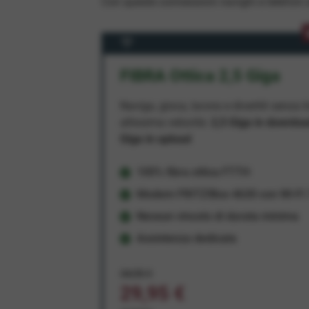
Con queste connessioni navighi e telefoni a
FIBRA Ottica 2,5 Giga
Naviga, gioca, lavora e divertiti senza li
altissima velocità:
2,5 Giga in downlo
Giga in upload
100% fibra ottica FTTH
Modem FRITZ!Box 4630 con Wi-Fi 7
Nessun vincolo di durata minima
Assistenza dedicata
34,95 €
29,95 €