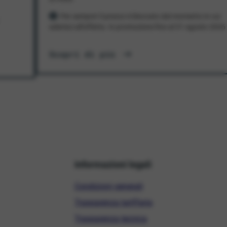
Per sempre! Il prezzo è bloccato dal momento in cui
aderisci all'offerta. In promozione fino al 31 agosto 2026
Scopri di più
Informazioni legali
Condizioni generali
Trasparenza tariffaria
Trasparenza tecnica