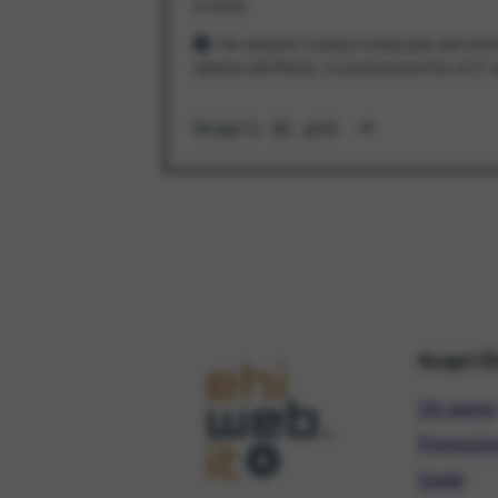
al mese
Per sempre! Il prezzo è bloccato dal mom
aderisci all'offerta. In promozione fino al 3
Scopri di più
Scopri E
Chi siamo
Promozio
Guide