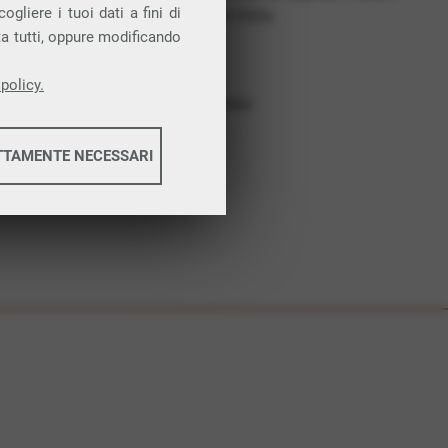
gliere i tuoi dati a fini di
costruiamo futuro. In Italia.
ta tutti, oppure modificando
Affidabilità
Nessun vincolo
policy.
Assistenza dedicata
TTAMENTE NECESSARI
informazioni
informazioni