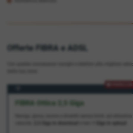
Assistenza dedicata
Offerte FIBRA e ADSL
Con queste connessioni navighi e telefoni alla migliore veloc
dalla tua zona.
PROMOZION
FIBRA Ottica 2,5 Giga
Naviga, gioca, lavora e divertiti senza limiti, ad altissima
velocità:
2,5 Giga in download
e ben
1 Giga in upload