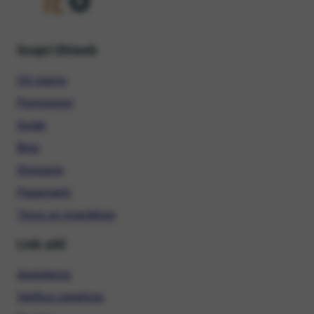
Scopri Ehiweb
Chi siamo
Promozioni
Guide
Blog
Glossario
Pagamenti
Trova un rivenditore
Link utili
Assistenza
Verifica copertura