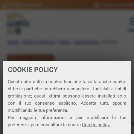
Verifica copertura
Trova un rivendit
Me
Home
»
Verifica copertura
»
Sicilia
»
Caltanissetta
»
Niscemi
VERIFICA COPERTURA
COOKIE POLICY
FIBRA a Niscemi
Questo sito utilizza cookie tecnici e talvolta anche cookie
di terze parti che potrebbero raccogliere i tuoi dati a fini di
Verifica la copertura di Fibra Ottica nel
profilazione; questi ultimi possono essere installati solo
con il tuo consenso esplicito. Accetta tutti, oppure
comune di Niscemi
modificando le tue preferenze.
Per maggiori informazioni e per modificare le tue
In questa pagina puoi verificare dove si può attivare 
preferenze, puoi consultare la nostra
Cookie policy.
connessione internet FIBRA nella città di Niscemi in