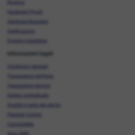
Ricarica
Hardware Privati
Hardware Business
Certificazioni
Diventa rivenditore
Informazioni legali
Condizioni generali
Trasparenza tariffaria
Trasparenza tecnica
Sintesi contrattuale
Qualità e carta dei servizi
Parental Control
ConciliaWeb
Alias SMS