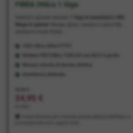
FIBRA Ottica 1 Giga
Internet a grande velocità:
1 Giga in download e 300
Mega in upload
. Naviga, gioca, scarica e carica file,
sempre in modo fluido.
100% fibra ottica FTTH
Modem FRITZ!Box 7530 AX con Wi-Fi 6 gratis
Nessun vincolo di durata minima
Assistenza dedicata
29,95 €
24,95 €
al mese
Prezzo bloccato per 3 mesi da quando aderisci all'offerta. In
promozione fino al 31 agosto 2026