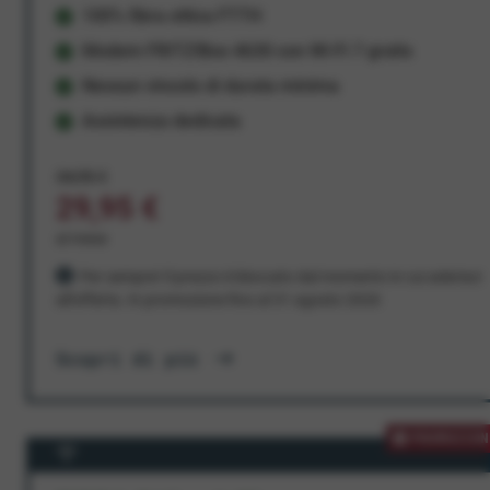
100% fibra ottica FTTH
Modem FRITZ!Box 4630 con Wi-Fi 7 gratis
Nessun vincolo di durata minima
Assistenza dedicata
34,95 €
29,95 €
al mese
Per sempre! Il prezzo è bloccato dal momento in cui aderisci
all'offerta. In promozione fino al 31 agosto 2026
Scopri di più
PROMOZION