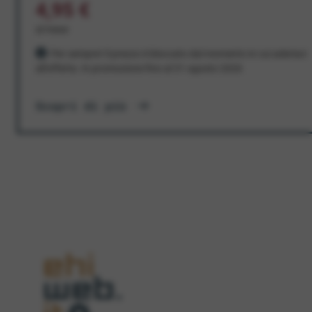
4,95 €
al mese
Per sempre! Il prezzo è bloccato dal momento in cui aderisci
all'offerta. In promozione fino al 31 agosto 2026
Scopri di più