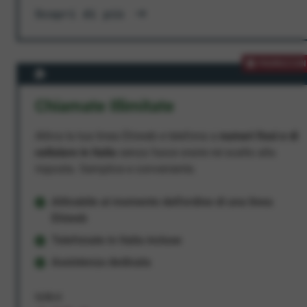
Scopri di più
PROMOZION
Chiamate Illimitate
Attiva la tua linea Ehiweb e telefona a
numeri fissi e di
cellulare in Italia
senza fasce orarie né scatto alla
risposta. Semplice e conveniente.
Attivabile al momento dell'ordine di una linea
Ehiweb
Telefonate in Italia incluse
Assistenza dedicata
9,95 €