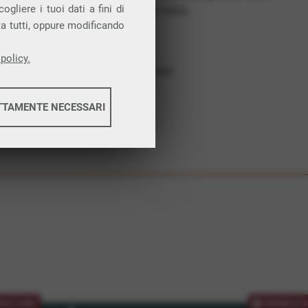
gliere i tuoi dati a fini di
costruiamo futuro. In Italia.
ta tutti, oppure modificando
Affidabilità
Nessun vincolo
policy.
Assistenza dedicata
TTAMENTE NECESSARI
informazioni
informazioni
MOZIONE
PROMOZIO