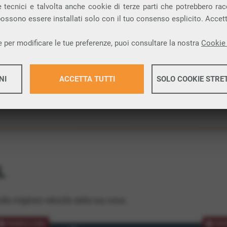
 tecnici e talvolta anche cookie di terze parti che potrebbero racco
ione.
 possono essere installati solo con il tuo consenso esplicito. Accet
 per modificare le tue preferenze, puoi consultare la nostra
Cookie 
NI
ACCETTA TUTTI
SOLO COOKIE STRE
Maggiori 
Maggiori 
L
lla migliore velocità dalla tua zona.
PROMOZIONE
PRO