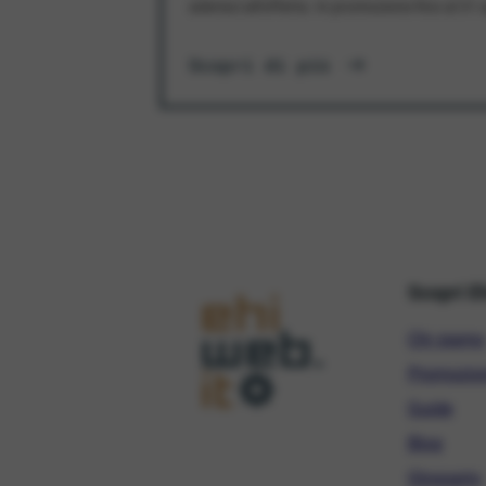
aderisci all'offerta. In promozione fino al 3
Scopri di più
Scopri E
Chi siamo
Promozio
Guide
Blog
Glossario