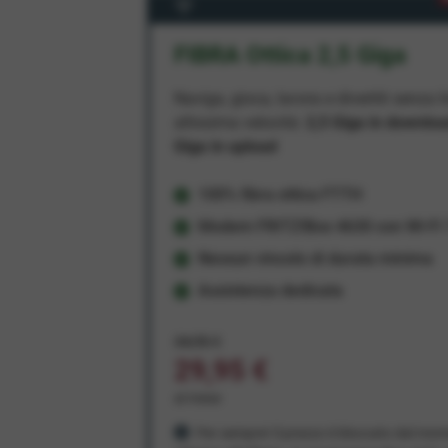
FIBRA Ottica 2,5 Giga
Naviga, gioca, lavora e divertiti senza li
altissima velocità:
2,5 Giga in downlo
Giga in upload
100% fibra ottica FTTH
Modem FRITZ!Box 4630 con Wi-Fi 7
Nessun vincolo di durata minima
Assistenza dedicata
34,95 €
29,95 €
al mese
Per sempre! Il prezzo è bloccato dal mom