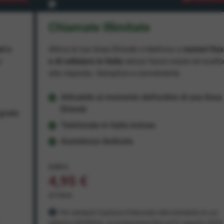
Chiamate Illimitate
ad e
Attiva la tua linea Ehiweb e telefona a
numeri fiss
e
e di cellulare in Italia
senza fasce orarie né scatt
alla risposta. Semplice e conveniente.
Attivabile al momento dell'ordine di una linea
Ehiweb
ratis
Telefonate in Italia incluse
Assistenza dedicata
9,95 €
4,95 €
al mese
Per sempre! Il prezzo è bloccato dal momento in cui
aderisci all'offerta. In promozione fino al 31 agosto 2026