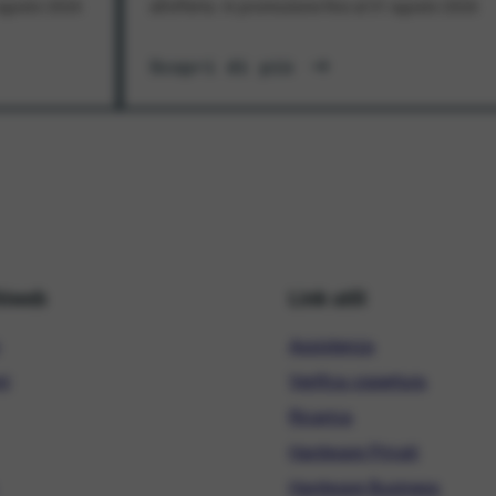
1 agosto 2026
all'offerta. In promozione fino al 31 agosto 2026
Scopri di più
hiweb
Link utili
Assistenza
ni
Verifica copertura
Ricarica
Hardware Privati
Hardware Business