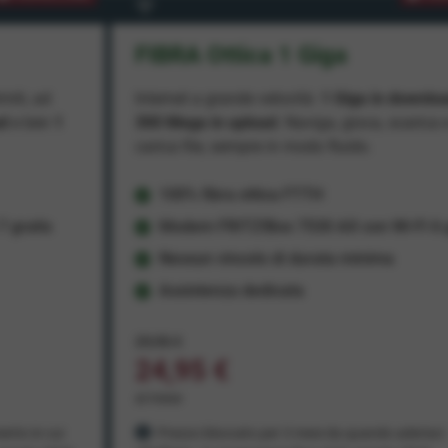
FIBRA Ottica 1 Giga
miti, ad
Internet a grande velocità:
1 Giga in downlo
ad
e ben
1
300 Mega in upload
. Naviga, gioca, scarica 
carica file, sempre in modo fluido.
100% fibra ottica FTTH
 gratis
Modem FRITZ!Box 7530 AX con Wi-Fi 6 g
Nessun vincolo di durata minima
Assistenza dedicata
29,95 €
24,95 €
al mese
ento in cui
Prezzo bloccato per 3 mesi da quando aderisci