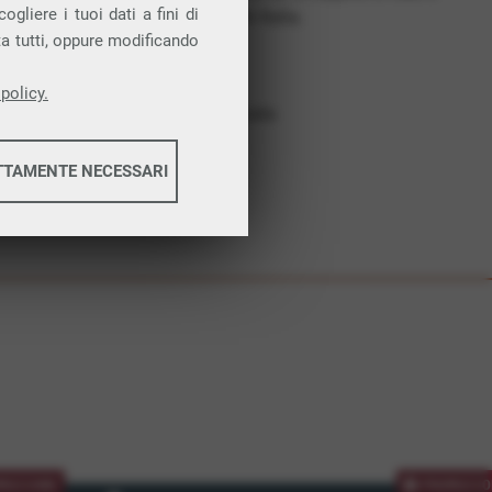
gliere i tuoi dati a fini di
costruiamo futuro. In Italia.
ta tutti, oppure modificando
Affidabilità
Nessun vincolo
policy.
Assistenza dedicata
TTAMENTE NECESSARI
informazioni
informazioni
MOZIONE
PROMOZIO