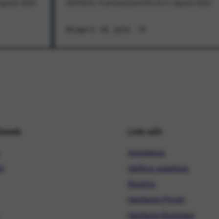
1 agosto 2026
all'offerta. In promozione fino al 31 agosto 2026
Scopri di più
hiweb
Link utili
Assistenza
ni
Verifica copertura
Ricarica
Hardware Privati
Hardware Business