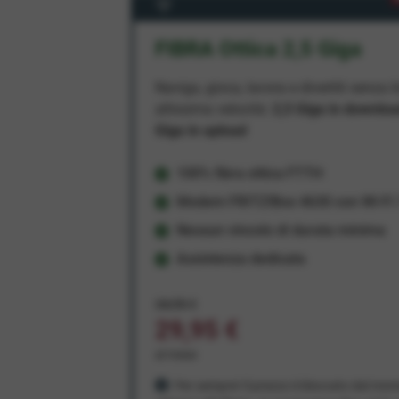
FIBRA Ottica 2,5 Giga
Naviga, gioca, lavora e divertiti senza li
altissima velocità:
2,5 Giga in downlo
Giga in upload
100% fibra ottica FTTH
Modem FRITZ!Box 4630 con Wi-Fi 7
Nessun vincolo di durata minima
Assistenza dedicata
34,95 €
29,95 €
al mese
Per sempre! Il prezzo è bloccato dal mom