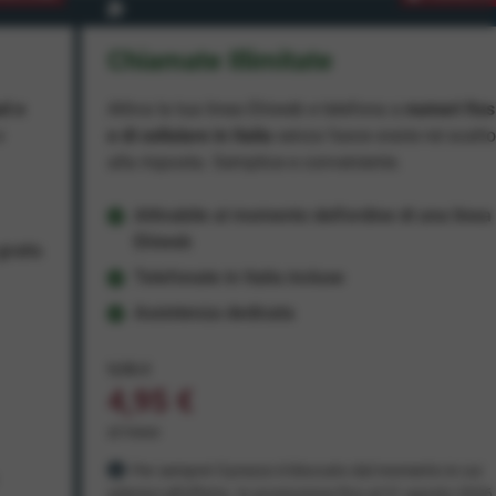
Chiamate Illimitate
ad e
Attiva la tua linea Ehiweb e telefona a
numeri fiss
e
e di cellulare in Italia
senza fasce orarie né scatt
alla risposta. Semplice e conveniente.
Attivabile al momento dell'ordine di una linea
Ehiweb
ratis
Telefonate in Italia incluse
Assistenza dedicata
9,95 €
4,95 €
al mese
Per sempre! Il prezzo è bloccato dal momento in cui
aderisci all'offerta. In promozione fino al 31 agosto 2026