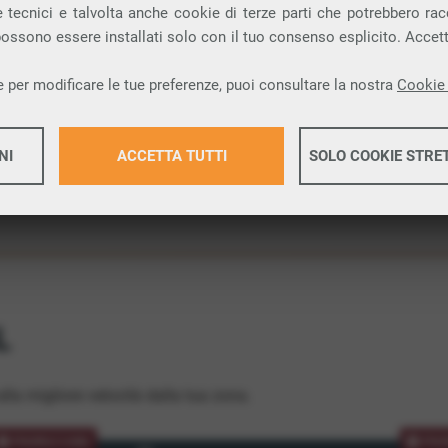
 tecnici e talvolta anche cookie di terze parti che potrebbero racco
ione.
 possono essere installati solo con il tuo consenso esplicito. Accet
 per modificare le tue preferenze, puoi consultare la nostra
Cookie 
NI
ACCETTA TUTTI
SOLO COOKIE STRE
Maggiori 
Maggiori 
L
lla migliore velocità dalla tua zona.
PROMOZIONE
PRO