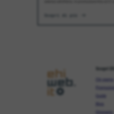
aderisci all'offerta. In promozione fino al 3
Scopri di più
Scopri E
Chi siamo
Promozio
Guide
Blog
Glossario