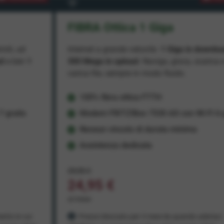
FIBRA Ottica 1 Giga
miti, ad
Internet a grande velocità:
1 Giga in downlo
ad
e ben
1
300 Mega in upload
. Naviga, gioca, scarica 
carica file, sempre in modo fluido.
100% fibra ottica FTTH
 gratis
Modem FRITZ!Box 7530 AX con Wi-Fi 6 g
Nessun vincolo di durata minima
Assistenza dedicata
29,95 €
24,95 €
al mese
ento in cui
Prezzo bloccato per 3 mesi da quando aderisci