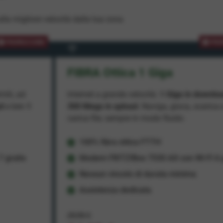
lla migliore velocità dalla tua zona.
PROMOZIONE
PRO
FIBRA Ottica 1 Giga
miti, ad
Internet a grande velocità:
1 Giga in downlo
ad
e ben
1
300 Mega in upload
. Naviga, gioca, scarica 
carica file, sempre in modo fluido.
100% fibra ottica FTTH
 gratis
Modem FRITZ!Box 7530 AX con Wi-Fi 6 g
Nessun vincolo di durata minima
Assistenza dedicata
29,95 €