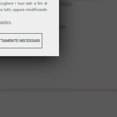
gliere i tuoi dati a fini di
costruiamo futuro. In Italia.
ta tutti, oppure modificando
Affidabilità
Nessun vincolo
policy.
Assistenza dedicata
TTAMENTE NECESSARI
informazioni
informazioni