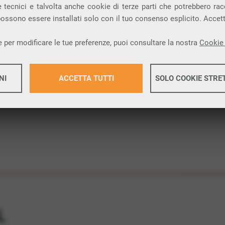
 tecnici e talvolta anche cookie di terze parti che potrebbero racco
 possono essere installati solo con il tuo consenso esplicito. Accet
 una connessione internet FIBRA nella città di
 per modificare le tue preferenze, puoi consultare la nostra
Cookie 
ione.
NI
ACCETTA TUTTI
SOLO COOKIE STRE
Maggiori 
Maggiori 
L