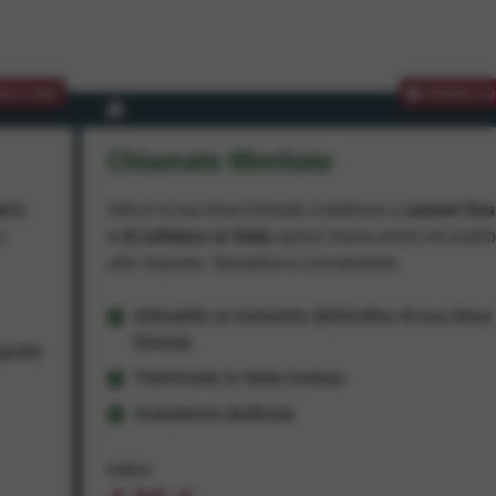
MOZIONE
PROMOZIO
Chiamate Illimitate
ad e
Attiva la tua linea Ehiweb e telefona a
numeri fiss
e
e di cellulare in Italia
senza fasce orarie né scatt
alla risposta. Semplice e conveniente.
Attivabile al momento dell'ordine di una linea
Ehiweb
ratis
Telefonate in Italia incluse
Assistenza dedicata
9,95 €