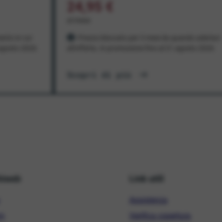
24,95 €
al mese
ento in cui
Prezzo bloccato per 3 mesi da quando aderisci
1 agosto 2026
all'offerta. In promozione fino al 31 agosto 2026
Scopri di più
hiweb
Link utili
Assistenza
ni
Verifica copertura