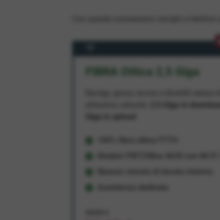
Con queste connessioni navighi e telefoni a
FIBRA Ottica 2,5 Giga
Naviga, gioca, lavora e divertiti senza li
altissima velocità:
2,5 Giga in downlo
Giga in upload
100% fibra ottica FTTH
Modem FRITZ!Box 4630 con Wi-Fi 7
Nessun vincolo di durata minima
Assistenza dedicata
34,95 €