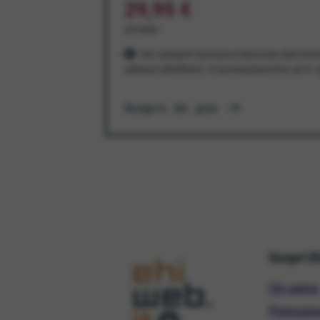
29,95 €
al mese
Per sempre! Il prezzo è bloccato dal mom
aderisci all'offerta. In promozione fino al 3
Scopri di più
Scopri E
Chi siamo
Promozio