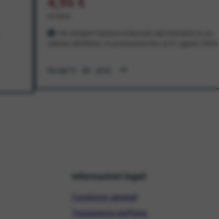
4,95 €
al mese
Per sempre! Il prezzo è bloccato dal momento in cui
aderisci all'offerta. In promozione fino al 31 agosto 2026
Scopri di più
Informazioni legali
Condizioni generali
Trasparenza tariffaria