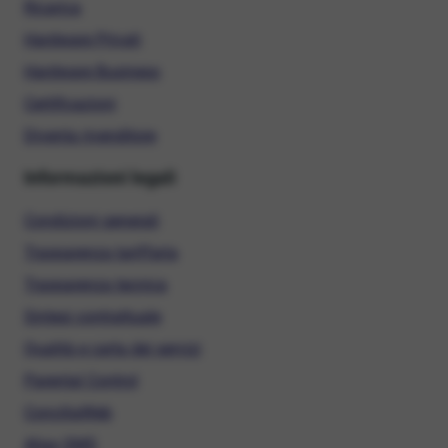
Ricarica
Hardware Privati
Hardware Business
Certificazioni
Diventa rivenditore
Informazioni legali
Condizioni generali
Trasparenza tariffaria
Trasparenza tecnica
Sintesi contrattuale
Qualità e carta dei servizi
Parental Control
ConciliaWeb
Alias SMS