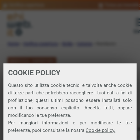
Verifica copertura
Trova un rivendit
Me
Home
»
Verifica copertura
»
Sicilia
»
Catania
»
Randazzo
VERIFICA COPERTURA
COOKIE POLICY
FIBRA a Randazzo
Questo sito utilizza cookie tecnici e talvolta anche cookie
di terze parti che potrebbero raccogliere i tuoi dati a fini di
Verifica la copertura di Fibra Ottica nel
profilazione; questi ultimi possono essere installati solo
con il tuo consenso esplicito. Accetta tutti, oppure
comune di Randazzo
modificando le tue preferenze.
Per maggiori informazioni e per modificare le tue
In questa pagina puoi verificare dove si può attivare 
preferenze, puoi consultare la nostra
Cookie policy.
connessione internet FIBRA nella città di Randazzo in