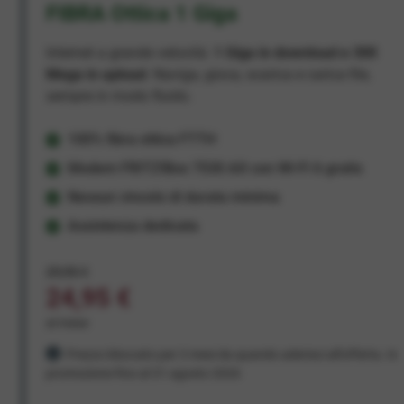
FIBRA Ottica 1 Giga
Internet a grande velocità:
1 Giga in download e 300
Mega in upload
. Naviga, gioca, scarica e carica file,
sempre in modo fluido.
100% fibra ottica FTTH
Modem FRITZ!Box 7530 AX con Wi-Fi 6 gratis
Nessun vincolo di durata minima
Assistenza dedicata
29,95 €
24,95 €
al mese
Prezzo bloccato per 3 mesi da quando aderisci all'offerta. In
promozione fino al 31 agosto 2026