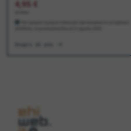
4,95 €
al mese
Per sempre! Il prezzo è bloccato dal momento in cui aderisci
all'offerta. In promozione fino al 31 agosto 2026
Scopri di più