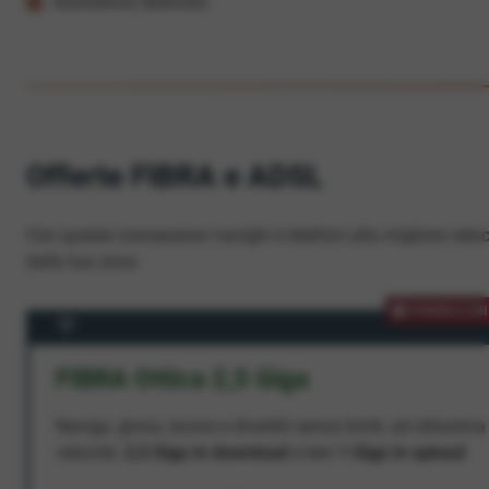
Assistenza dedicata
Offerte FIBRA e ADSL
Con queste connessioni navighi e telefoni alla migliore veloc
dalla tua zona.
PROMOZION
FIBRA Ottica 2,5 Giga
Naviga, gioca, lavora e divertiti senza limiti, ad altissima
velocità:
2,5 Giga in download
e ben
1 Giga in upload