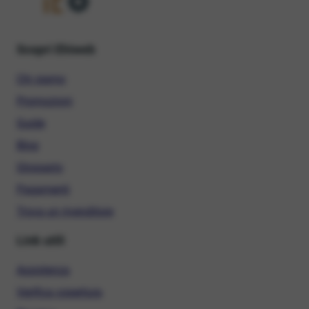
Scopri Ehiweb
Chi siamo
Promozioni
Guide
Blog
Glossario
Pagamenti
Trova un rivenditore
Link utili
Assistenza
Verifica copertura