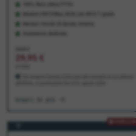
100% fibra ottica FTTH
Modem FRITZ!Box 4630 con Wi-Fi 7 gratis
Nessun vincolo di durata minima
Assistenza dedicata
34,95 €
29,95 €
al mese
Per sempre! Il prezzo è bloccato dal momento in cui aderisci
all'offerta. In promozione fino al 31 agosto 2026
Scopri di più
PROMOZION