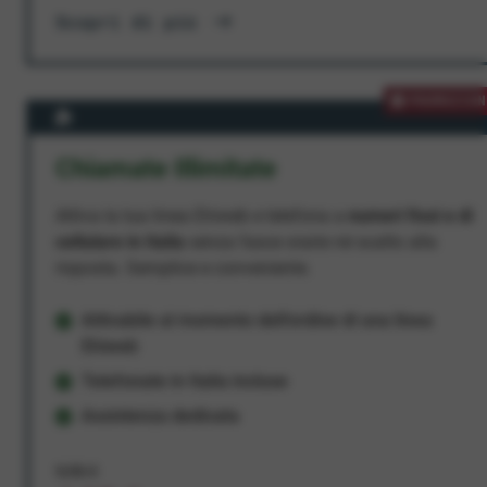
Scopri di più
PROMOZION
Chiamate Illimitate
Attiva la tua linea Ehiweb e telefona a
numeri fissi e di
cellulare in Italia
senza fasce orarie né scatto alla
risposta. Semplice e conveniente.
Attivabile al momento dell'ordine di una linea
Ehiweb
Telefonate in Italia incluse
Assistenza dedicata
9,95 €