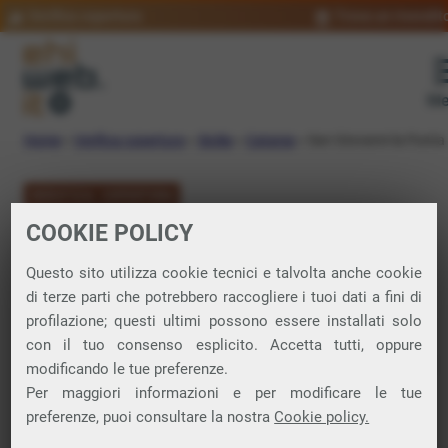
Verifica copertura
Trova un rivendit
Me
Home
»
Verifica copertura
»
Sicilia
»
Catania
»
San Giovanni la Punta
VERIFICA COPERTURA
COOKIE POLICY
FIBRA a San
Questo sito utilizza cookie tecnici e talvolta anche cookie
Giovanni la Punta
di terze parti che potrebbero raccogliere i tuoi dati a fini di
profilazione; questi ultimi possono essere installati solo
con il tuo consenso esplicito. Accetta tutti, oppure
Verifica la copertura di Fibra Ottica nel
modificando le tue preferenze.
Per maggiori informazioni e per modificare le tue
comune di San Giovanni la Punta
preferenze, puoi consultare la nostra
Cookie policy.