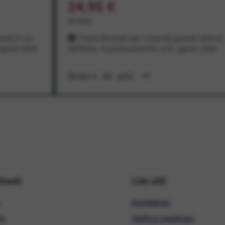
24,95 €
al mese
ento in cui
Prezzo bloccato per 3 mesi da quando aderisci
1 agosto 2026
all'offerta. In promozione fino al 31 agosto 2026
Scopri di più
hiweb
Link utili
Assistenza
ni
Verifica copertura