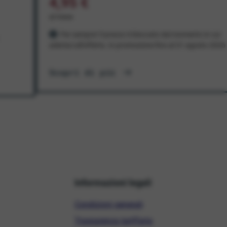
4,95 €
al mese
Per sempre! Il prezzo è bloccato dal momento in cui
aderisci all'offerta. In promozione fino al 31 agosto 2026
Scopri di più
Informazioni legali
Condizioni generali
Trasparenza tariffaria