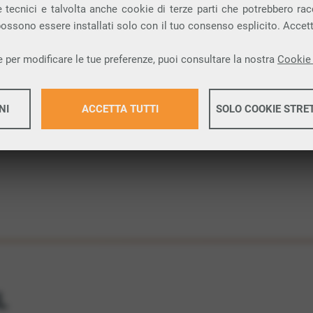
 tecnici e talvolta anche cookie di terze parti che potrebbero racco
 possono essere installati solo con il tuo consenso esplicito. Accet
 una connessione internet FIBRA nella città di
 per modificare le tue preferenze, puoi consultare la nostra
Cookie 
ione.
NI
ACCETTA TUTTI
SOLO COOKIE STRE
Maggiori 
Maggiori 
L