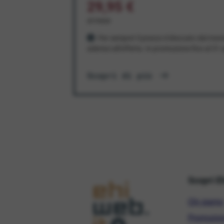
29,95 €
al mese
Per sempre! Il prezzo è bloccato dal mom
aderisci all'offerta. In promozione fino al 3
Scopri di più
Scopri E
Chi siamo
Promozio