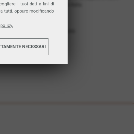
gliere i tuoi dati a fini di
costruiamo futuro. In Italia.
ta tutti, oppure modificando
Affidabilità
Nessun vincolo
policy.
Assistenza dedicata
TTAMENTE NECESSARI
informazioni
informazioni