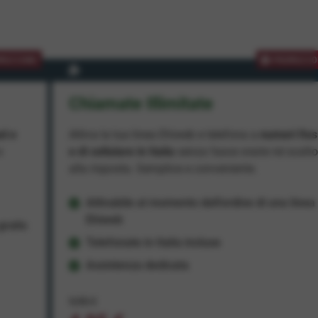
MOZIONE
PROMOZIO
Chiamate Illimitate
ad e
Attiva la tua linea Ehiweb e telefona a
numeri fiss
e
e di cellulare in Italia
senza fasce orarie né scatt
alla risposta. Semplice e conveniente.
Attivabile al momento dell'ordine di una linea
Ehiweb
ratis
Telefonate in Italia incluse
Assistenza dedicata
9,95 €