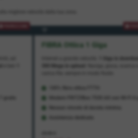
lla migliore velocità dalla tua zona.
PROMOZIONE
PRO
FIBRA Ottica 1 Giga
miti, ad
Internet a grande velocità:
1 Giga in downlo
ad
e ben
1
300 Mega in upload
. Naviga, gioca, scarica 
carica file, sempre in modo fluido.
100% fibra ottica FTTH
 gratis
Modem FRITZ!Box 7530 AX con Wi-Fi 6 g
Nessun vincolo di durata minima
Assistenza dedicata
29,95 €