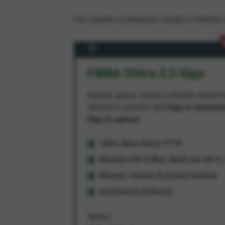
Con queste connessioni navighi e telefoni a
FIBRA Ottica 2,5 Giga
Naviga, gioca, lavora e divertiti senza li
altissima velocità:
2,5 Giga in downlo
Giga in upload
100% fibra ottica FTTH
Modem FRITZ!Box 4630 con Wi-Fi 7
Nessun vincolo di durata minima
Assistenza dedicata
34,95 €