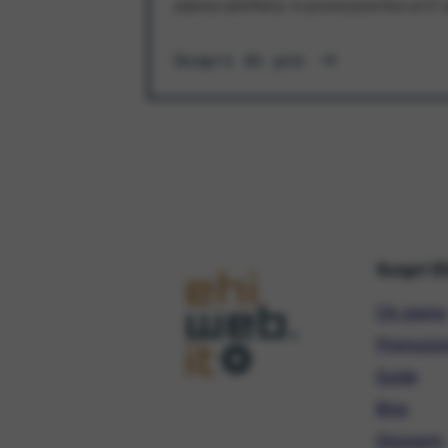
aderisci all'offerta. In promozione fino al 3
Scopri di più
Scopri E
Chi siamo
Promozio
Guide
Blog
Glossario