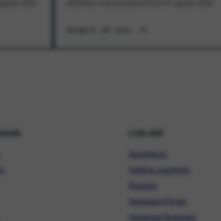
1 agosto 2026
all'offerta. In promozione fino al 31 agosto 2026
Scopri di più
hiweb
Link utili
Assistenza
ni
Verifica copertura
Ricarica
Hardware Privati
Hardware Business