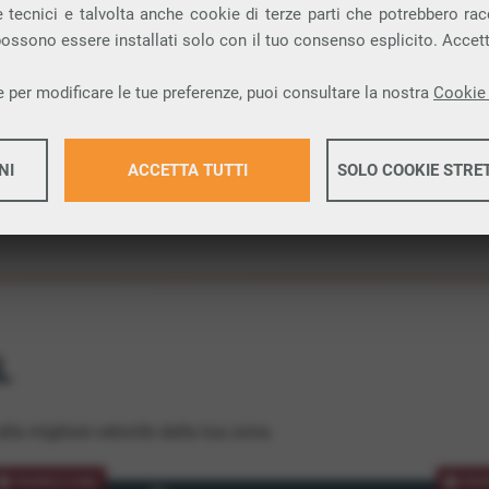
 tecnici e talvolta anche cookie di terze parti che potrebbero racco
ione.
 possono essere installati solo con il tuo consenso esplicito. Accet
 per modificare le tue preferenze, puoi consultare la nostra
Cookie 
NI
ACCETTA TUTTI
SOLO COOKIE STRE
Maggiori 
Maggiori 
L
lla migliore velocità dalla tua zona.
PROMOZIONE
PRO