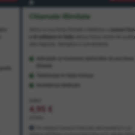
Chiamate Illimitate
ad e
Attiva la tua linea Ehiweb e telefona a
numeri fiss
e
e di cellulare in Italia
senza fasce orarie né scatt
alla risposta. Semplice e conveniente.
Attivabile al momento dell'ordine di una linea
Ehiweb
ratis
Telefonate in Italia incluse
Assistenza dedicata
9,95 €
4,95 €
al mese
Per sempre! Il prezzo è bloccato dal momento in cui
aderisci all'offerta. In promozione fino al 31 agosto 2026