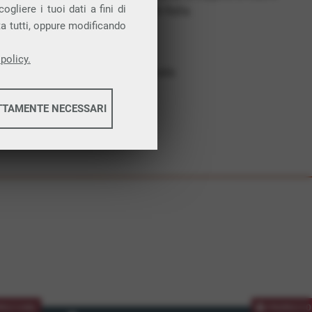
gliere i tuoi dati a fini di
costruiamo futuro. In Italia.
ta tutti, oppure modificando
Affidabilità
Nessun vincolo
policy.
Assistenza dedicata
TTAMENTE NECESSARI
informazioni
informazioni
MOZIONE
PROMOZIO