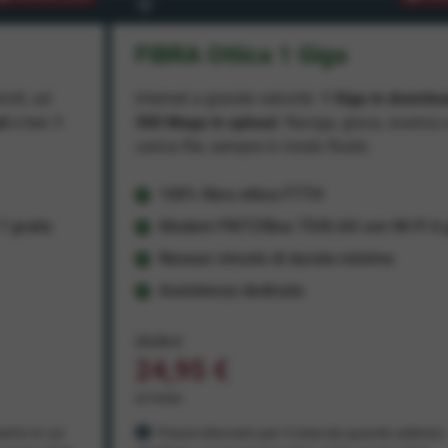
FIBRA Ottica 1 Giga
miti, ad
Internet a grande velocità:
1 Giga in downlo
ad
e ben
1
300 Mega in upload
. Naviga, gioca, scarica 
carica file, sempre in modo fluido.
100% fibra ottica FTTH
 gratis
Modem FRITZ!Box 7530 AX con Wi-Fi 6 g
Nessun vincolo di durata minima
Assistenza dedicata
29,95 €
24,95 €
al mese
ento in cui
Prezzo bloccato per 3 mesi da quando aderisci