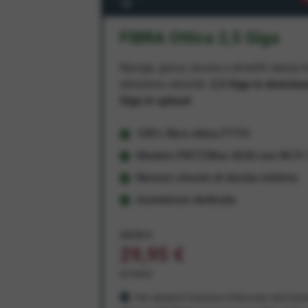
FIBRA Ottica 2,5 Giga
Naviga, gioca, lavora e divertiti senza li
altissima velocità:
2,5 Giga in downlo
Giga in upload
100% fibra ottica FTTH
Modem FRITZ!Box 4630 con Wi-Fi 7
Nessun vincolo di durata minima
Assistenza dedicata
34,95 €
29,95 €
al mese
Per sempre! Il prezzo è bloccato dal mom