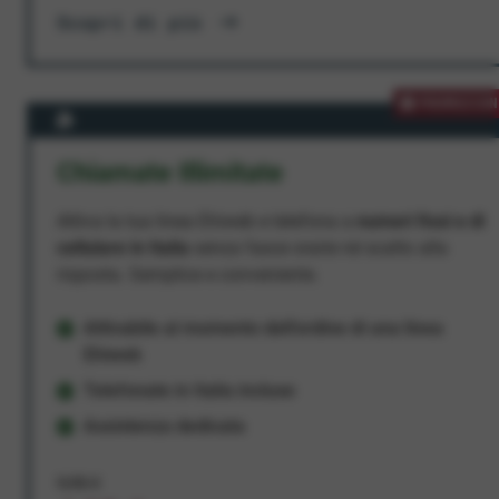
Scopri di più
PROMOZION
Chiamate Illimitate
Attiva la tua linea Ehiweb e telefona a
numeri fissi e di
cellulare in Italia
senza fasce orarie né scatto alla
risposta. Semplice e conveniente.
Attivabile al momento dell'ordine di una linea
Ehiweb
Telefonate in Italia incluse
Assistenza dedicata
9,95 €