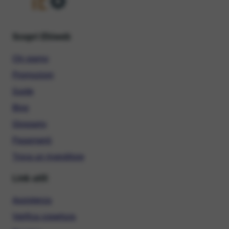
Scopri Ehiweb
Chi siamo
Promozioni
Guide
Blog
Glossario
Pagamenti
Trova un rivenditore
Link utili
Assistenza
Verifica copertura