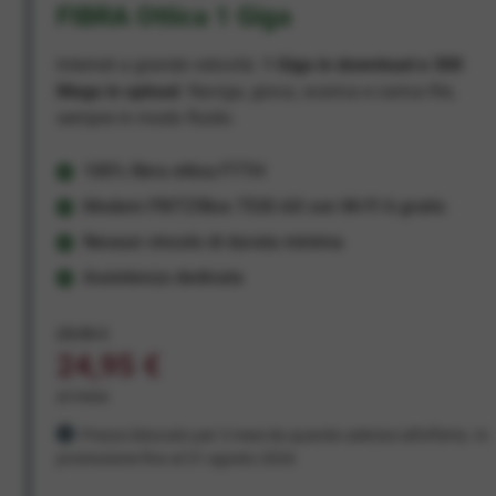
FIBRA Ottica 1 Giga
Internet a grande velocità:
1 Giga in download e 300
Mega in upload
. Naviga, gioca, scarica e carica file,
sempre in modo fluido.
100% fibra ottica FTTH
Modem FRITZ!Box 7530 AX con Wi-Fi 6 gratis
Nessun vincolo di durata minima
Assistenza dedicata
29,95 €
24,95 €
al mese
Prezzo bloccato per 3 mesi da quando aderisci all'offerta. In
promozione fino al 31 agosto 2026