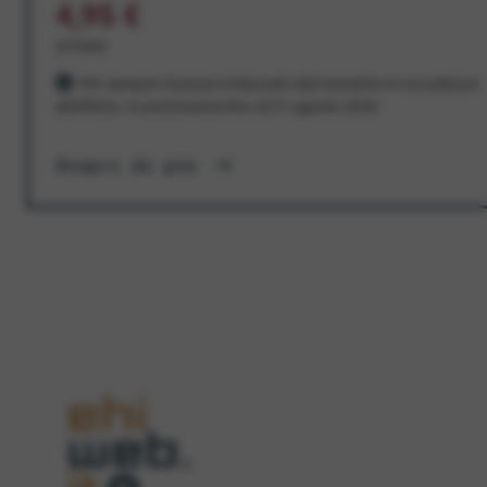
4,95 €
al mese
Per sempre! Il prezzo è bloccato dal momento in cui aderisci
all'offerta. In promozione fino al 31 agosto 2026
Scopri di più