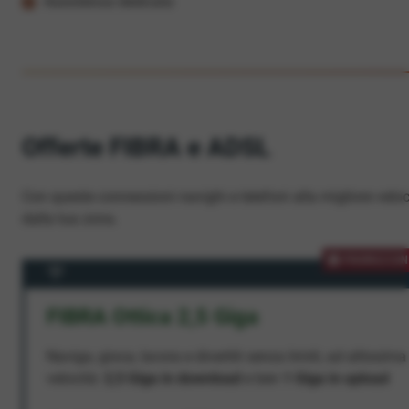
Assistenza dedicata
Offerte FIBRA e ADSL
Con queste connessioni navighi e telefoni alla migliore veloc
dalla tua zona.
PROMOZION
FIBRA Ottica 2,5 Giga
Naviga, gioca, lavora e divertiti senza limiti, ad altissima
velocità:
2,5 Giga in download
e ben
1 Giga in upload