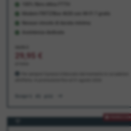
100% fibra ottica FTTH
Modem FRITZ!Box 4630 con Wi-Fi 7 gratis
Nessun vincolo di durata minima
Assistenza dedicata
34,95 €
29,95 €
al mese
Per sempre! Il prezzo è bloccato dal momento in cui aderisci
all'offerta. In promozione fino al 31 agosto 2026
Scopri di più
PROMOZION