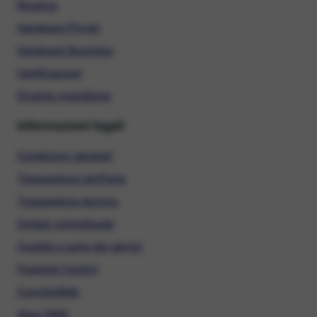
Ricarica
Hardware Privati
Hardware Business
Certificazioni
Diventa rivenditore
Informazioni legali
Condizioni generali
Trasparenza tariffaria
Trasparenza tecnica
Sintesi contrattuale
Qualità e carta dei servizi
Parental Control
ConciliaWeb
Alias SMS