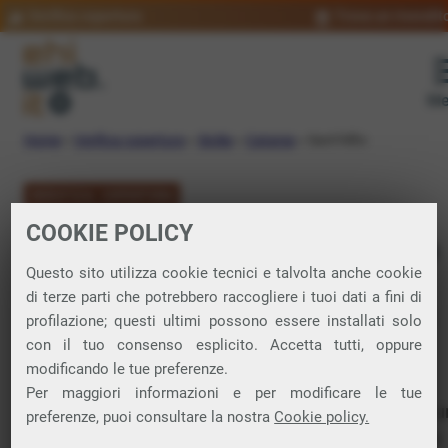
Verifica copertura
Trova un rivendit
Me
Home
»
Verifica copertura
»
Sicilia
»
Catania
»
Sant’Alfio
VERIFICA COPERTURA
COOKIE POLICY
FIBRA a Sant’Alfio
Questo sito utilizza cookie tecnici e talvolta anche cookie
di terze parti che potrebbero raccogliere i tuoi dati a fini di
Verifica la copertura di Fibra Ottica nel
profilazione; questi ultimi possono essere installati solo
con il tuo consenso esplicito. Accetta tutti, oppure
comune di Sant’Alfio
modificando le tue preferenze.
Per maggiori informazioni e per modificare le tue
In questa pagina puoi verificare dove si può attivare 
preferenze, puoi consultare la nostra
Cookie policy.
connessione internet FIBRA nella città di Sant’Alfio in