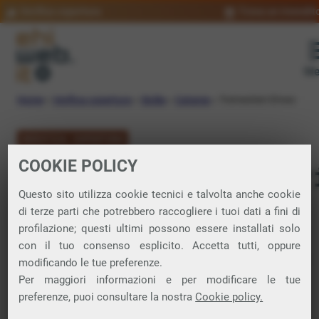
Verifica copertura
Trova un rivendit
Me
Home
»
Verifica copertura
»
Sicilia
»
Catania
»
Tremestieri Etneo
VERIFICA COPERTURA
COOKIE POLICY
FIBRA a Tremestier
Questo sito utilizza cookie tecnici e talvolta anche cookie
Etneo
di terze parti che potrebbero raccogliere i tuoi dati a fini di
profilazione; questi ultimi possono essere installati solo
con il tuo consenso esplicito. Accetta tutti, oppure
Verifica la copertura di Fibra Ottica nel
modificando le tue preferenze.
Per maggiori informazioni e per modificare le tue
comune di Tremestieri Etneo
preferenze, puoi consultare la nostra
Cookie policy.