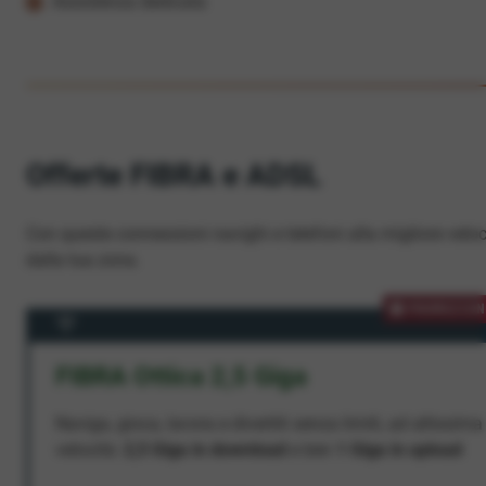
Assistenza dedicata
Offerte FIBRA e ADSL
Con queste connessioni navighi e telefoni alla migliore veloc
dalla tua zona.
PROMOZION
FIBRA Ottica 2,5 Giga
Naviga, gioca, lavora e divertiti senza limiti, ad altissima
velocità:
2,5 Giga in download
e ben
1 Giga in upload