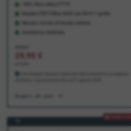
100% fibra ottica FTTH
Modem FRITZ!Box 4630 con Wi-Fi 7 gratis
Nessun vincolo di durata minima
Assistenza dedicata
34,95 €
29,95 €
al mese
Per sempre! Il prezzo è bloccato dal momento in cui aderisci
all'offerta. In promozione fino al 31 agosto 2026
Scopri di più
PROMOZION