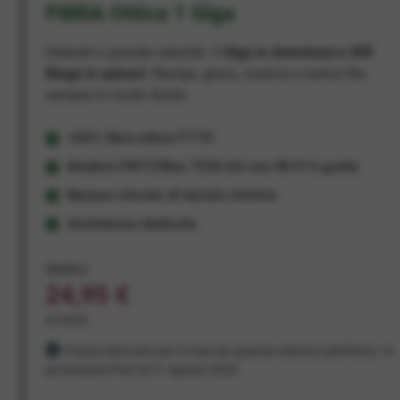
FIBRA Ottica 1 Giga
Internet a grande velocità:
1 Giga in download e 300
Mega in upload
. Naviga, gioca, scarica e carica file,
sempre in modo fluido.
100% fibra ottica FTTH
Modem FRITZ!Box 7530 AX con Wi-Fi 6 gratis
Nessun vincolo di durata minima
Assistenza dedicata
29,95 €
24,95 €
al mese
Prezzo bloccato per 3 mesi da quando aderisci all'offerta. In
promozione fino al 31 agosto 2026