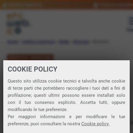
Verifica copertura
Trova un rivendit
Me
Home
»
Verifica copertura
»
Sicilia
»
Siracusa
»
Buscemi
VERIFICA COPERTURA
COOKIE POLICY
FIBRA a Buscemi
Questo sito utilizza cookie tecnici e talvolta anche cookie
di terze parti che potrebbero raccogliere i tuoi dati a fini di
Verifica la copertura di Fibra Ottica nel
profilazione; questi ultimi possono essere installati solo
con il tuo consenso esplicito. Accetta tutti, oppure
comune di Buscemi
modificando le tue preferenze.
Per maggiori informazioni e per modificare le tue
In questa pagina puoi verificare dove si può attivare 
preferenze, puoi consultare la nostra
Cookie policy.
connessione internet FIBRA nella città di Buscemi in