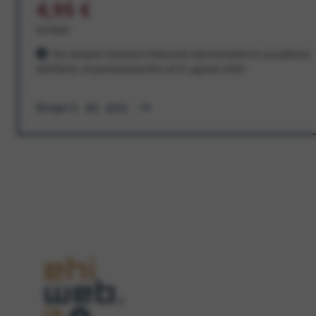
4,95 €
al mese
Per sempre! Il prezzo è bloccato dal momento in cui aderisci
all'offerta. In promozione fino al 31 agosto 2026
Scopri di più