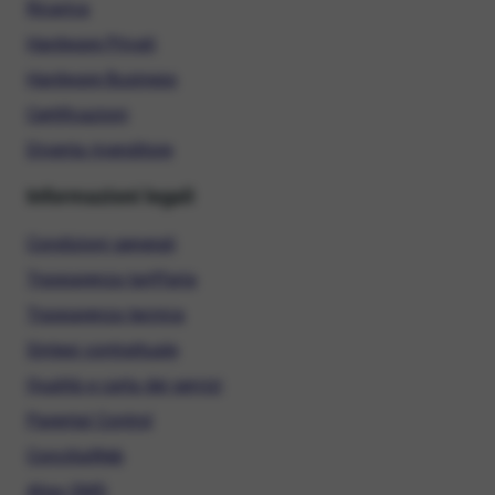
Ricarica
Hardware Privati
Hardware Business
Certificazioni
Diventa rivenditore
Informazioni legali
Condizioni generali
Trasparenza tariffaria
Trasparenza tecnica
Sintesi contrattuale
Qualità e carta dei servizi
Parental Control
ConciliaWeb
Alias SMS