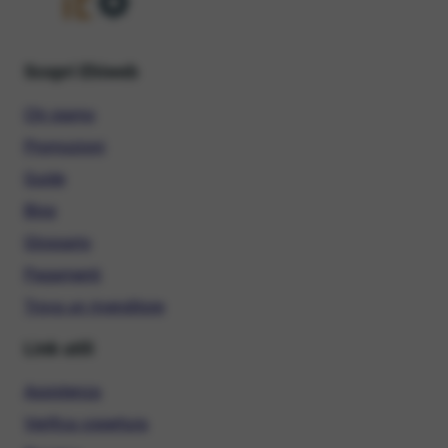
Scopri Ehiweb
Chi siamo
Promozioni
Guide
Blog
Glossario
Pagamenti
Trova un rivenditore
Link utili
Assistenza
Verifica copertura