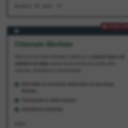
Scopri di più
PROMOZION
Chiamate Illimitate
Attiva la tua linea Ehiweb e telefona a
numeri fissi e di
cellulare in Italia
senza fasce orarie né scatto alla
risposta. Semplice e conveniente.
Attivabile al momento dell'ordine di una linea
Ehiweb
Telefonate in Italia incluse
Assistenza dedicata
9,95 €