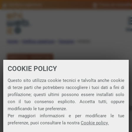
Verifica copertura
Trova un rivendit
Me
Home
»
Verifica copertura
»
Toscana
»
Arezzo
VERIFICA COPERTURA
COOKIE POLICY
FIBRA a Arezzo e
Questo sito utilizza cookie tecnici e talvolta anche cookie
Provincia
di terze parti che potrebbero raccogliere i tuoi dati a fini di
profilazione; questi ultimi possono essere installati solo
con il tuo consenso esplicito. Accetta tutti, oppure
Verifica la copertura di Fibra Ottica nell
modificando le tue preferenze.
Per maggiori informazioni e per modificare le tue
provincia di Arezzo
preferenze, puoi consultare la nostra
Cookie policy.