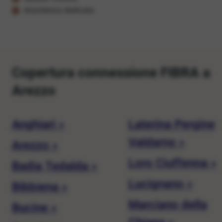
Assistenza dedicata
Copertura connessione FIBRA a
Arezzo
Anghiari »
Laterina Pergine
Valdarno »
Arezzo »
Loro Ciuffenna »
Badia Tedalda »
Lucignano »
Bibbiena »
Marciano della
Bucine »