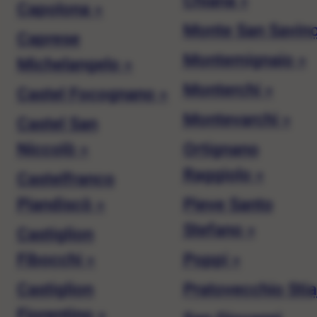
Chiana »
Capolona »
Monte San Savino
Caprese
Montemignaio »
Michelangelo »
Monterchi »
Castel Focognano »
Montevarchi »
Castel San
Niccolò »
Ortignano
Raggiolo »
Castelfranco
Piandiscò »
Pieve Santo
Stefano »
Castiglion
Fibocchi »
Poppi »
Castiglion
Pratovecchio Stia
Fiorentino »