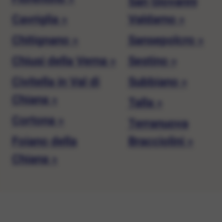
San Giovanni
Cavriglia »
Valdarno »
Chitignano »
Sansepolcro »
Chiusi della Verna »
Sestino »
Civitella in Val di
Subbiano »
Chiana »
Talla »
Cortona »
Terranuova
Foiano della
Bracciolini »
Chiana »