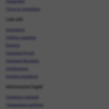
Pagamenti
Trova un rivenditore
Link utili
Assistenza
Verifica copertura
Ricarica
Hardware Privati
Hardware Business
Certificazioni
Diventa rivenditore
Informazioni legali
Condizioni generali
Trasparenza tariffaria