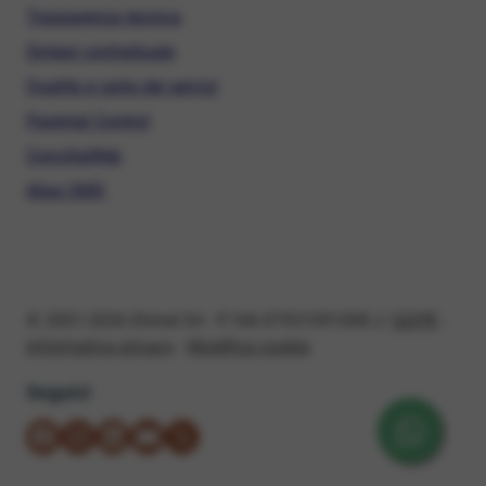
Trasparenza tecnica
Sintesi contrattuale
Qualità e carta dei servizi
Parental Control
ConciliaWeb
Alias SMS
© 2001-2026 Ehinet Srl - P. IVA 07931091008 //
GDPR
-
Informativa privacy
-
Modifica cookie
Seguici
su Facebook
su Instagram
su LinkedIn
su YouTube
su X