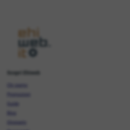
Scopri Ehiweb
Chi siamo
Promozioni
Guide
Blog
Glossario