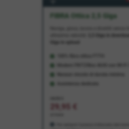
FIBRA Ottica 2,5 Giga
Naviga, gioca, lavora e divertiti senza li
altissima velocità:
2,5 Giga in downlo
Giga in upload
100% fibra ottica FTTH
Modem FRITZ!Box 4630 con Wi-Fi 7
Nessun vincolo di durata minima
Assistenza dedicata
34,95 €
29,95 €
al mese
Per sempre! Il prezzo è bloccato dal mom