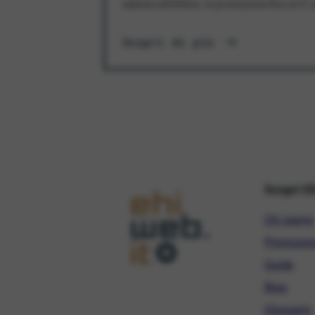
aderisci all'offerta. In promozione fino al 3
Scopri di più
Scopri E
Chi siamo
Promozio
Guide
Blog
Glossario