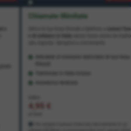
Chiamate Illimitate
ad e
Attiva la tua linea Ehiweb e telefona a
numeri fiss
e
e di cellulare in Italia
senza fasce orarie né scatt
alla risposta. Semplice e conveniente.
Attivabile al momento dell'ordine di una linea
Ehiweb
ratis
Telefonate in Italia incluse
Assistenza dedicata
9,95 €
4,95 €
al mese
Per sempre! Il prezzo è bloccato dal momento in cui
aderisci all'offerta. In promozione fino al 31 agosto 2026