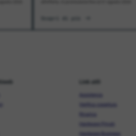
1 agosto 2026
all'offerta. In promozione fino al 31 agosto 2026
Scopri di più
hiweb
Link utili
Assistenza
ni
Verifica copertura
Ricarica
Hardware Privati
Hardware Business