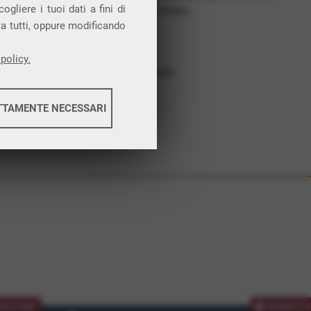
gliere i tuoi dati a fini di
costruiamo futuro. In Italia.
ta tutti, oppure modificando
Affidabilità
Nessun vincolo
policy.
Assistenza dedicata
TTAMENTE NECESSARI
informazioni
informazioni
MOZIONE
PROMOZIO