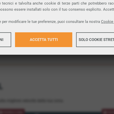
 tecnici e talvolta anche cookie di terze parti che potrebbero racco
ione.
 possono essere installati solo con il tuo consenso esplicito. Accet
 per modificare le tue preferenze, puoi consultare la nostra
Cookie 
NI
ACCETTA TUTTI
SOLO COOKIE STRE
Maggiori 
Maggiori 
L
lla migliore velocità dalla tua zona.
PROMOZIONE
PRO