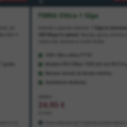
FIBRA Ottica 1 Giga
miti, ad
Internet a grande velocità:
1 Giga in downlo
ad
e ben
1
300 Mega in upload
. Naviga, gioca, scarica 
carica file, sempre in modo fluido.
100% fibra ottica FTTH
 gratis
Modem FRITZ!Box 7530 AX con Wi-Fi 6 g
Nessun vincolo di durata minima
Assistenza dedicata
29,95 €
24,95 €
al mese
ento in cui
Prezzo bloccato per 3 mesi da quando aderisci