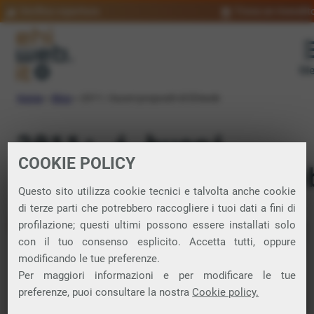
Verifica copertura
Trova un rivendit
Me
Home
»
Blog
»
2011: i buoni propositi di Ehiweb
2011: i buoni
COOKIE POLICY
propositi di Ehiwe
Questo sito utilizza cookie tecnici e talvolta anche cookie
di terze parti che potrebbero raccogliere i tuoi dati a fini di
STORIE DI EHIWEB
profilazione; questi ultimi possono essere installati solo
con il tuo consenso esplicito. Accetta tutti, oppure
modificando le tue preferenze.
Per maggiori informazioni e per modificare le tue
preferenze, puoi consultare la nostra
Cookie policy.