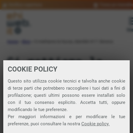
Verifica copertura
Trova un rivendit
Me
Home
»
Blog
»
Ci mettiamo la faccia, identikit #17: Simona
Ci mettiamo la
COOKIE POLICY
faccia, identikit
Questo sito utilizza cookie tecnici e talvolta anche cookie
#17: Simona
di terze parti che potrebbero raccogliere i tuoi dati a fini di
profilazione; questi ultimi possono essere installati solo
con il tuo consenso esplicito. Accetta tutti, oppure
STORIE DI EHIWEB
modificando le tue preferenze.
Per maggiori informazioni e per modificare le tue
preferenze, puoi consultare la nostra
Cookie policy.