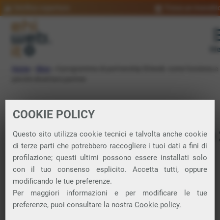
Verifica copertura
Trova un rivendit
Me
Home
»
Blog
»
Il programma di partnership Ehiweb: come funziona e
perché diventare partner
Il programma di
COOKIE POLICY
partnership Ehiweb
Questo sito utilizza cookie tecnici e talvolta anche cookie
di terze parti che potrebbero raccogliere i tuoi dati a fini di
come funziona e
profilazione; questi ultimi possono essere installati solo
con il tuo consenso esplicito. Accetta tutti, oppure
perché diventare
modificando le tue preferenze.
Per maggiori informazioni e per modificare le tue
partner
preferenze, puoi consultare la nostra
Cookie policy.