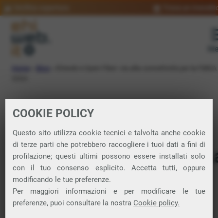
Verifica copertura
Trova un rivendit
Me
Home
»
Blog
»
Ehiweb e Open Fiber: via alla connettività per la FIBRA
GIGA
Ehiweb e Open
COOKIE POLICY
Fiber: via alla
Questo sito utilizza cookie tecnici e talvolta anche cookie
di terze parti che potrebbero raccogliere i tuoi dati a fini di
connettività per l
profilazione; questi ultimi possono essere installati solo
con il tuo consenso esplicito. Accetta tutti, oppure
FIBRA 1 GIGA
modificando le tue preferenze.
Per maggiori informazioni e per modificare le tue
preferenze, puoi consultare la nostra
Cookie policy.
PRODOTTI E SERVIZI