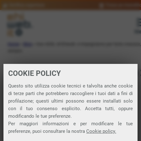
Verifica copertura
Trova un rivendit
Me
Home
»
Blog
»
Geo ADSL di Ehiweb: ci impegniamo per farla crescere,
sempre
Geo ADSL di Ehiweb
COOKIE POLICY
ci impegniamo per
Questo sito utilizza cookie tecnici e talvolta anche cookie
di terze parti che potrebbero raccogliere i tuoi dati a fini di
farla crescere,
profilazione; questi ultimi possono essere installati solo
con il tuo consenso esplicito. Accetta tutti, oppure
sempre
modificando le tue preferenze.
Per maggiori informazioni e per modificare le tue
preferenze, puoi consultare la nostra
Cookie policy.
PRODOTTI E SERVIZI
TECNOLOGIA E CULTURA DIGITALE