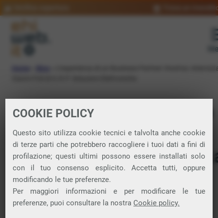
Verifica copertura
Trova un rivendit
Me
Home
»
Blog
»
L’esperienza di un Business Partner VivaVox: intervist
Gianni Poli di G.R.P. Soluzioni Elettroniche
L’esperienza di un
COOKIE POLICY
Business Partner
Questo sito utilizza cookie tecnici e talvolta anche cookie
di terze parti che potrebbero raccogliere i tuoi dati a fini di
VivaVox: intervist
profilazione; questi ultimi possono essere installati solo
con il tuo consenso esplicito. Accetta tutti, oppure
a Gianni Poli di
modificando le tue preferenze.
Per maggiori informazioni e per modificare le tue
G.R.P. Soluzioni
preferenze, puoi consultare la nostra
Cookie policy.