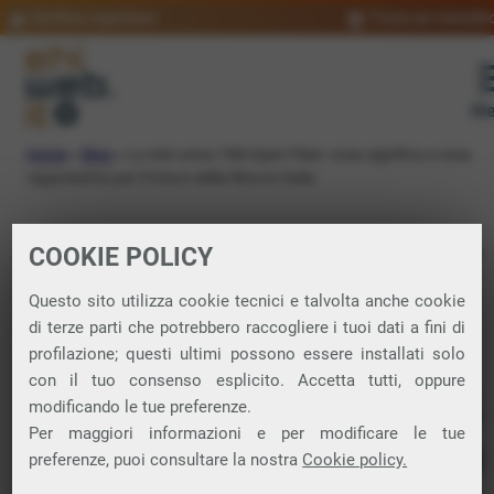
Verifica copertura
Trova un rivendit
Me
Home
»
Blog
»
La rete unica TIM-Open Fiber: cosa significa e cosa
rappresenta per il futuro della fibra in Italia
La rete unica TIM-
COOKIE POLICY
Open Fiber: cosa
Questo sito utilizza cookie tecnici e talvolta anche cookie
di terze parti che potrebbero raccogliere i tuoi dati a fini di
significa e cosa
profilazione; questi ultimi possono essere installati solo
con il tuo consenso esplicito. Accetta tutti, oppure
rappresenta per il
modificando le tue preferenze.
Per maggiori informazioni e per modificare le tue
futuro della fibra
preferenze, puoi consultare la nostra
Cookie policy.